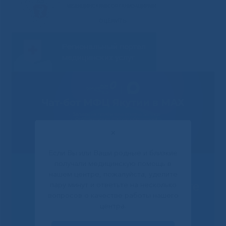
✕
Если Вы или Ваши родные и близкие
получали медицинскую помощь в
нашем центре, пожалуйста, уделите
пару минут и ответьте на несколько
Решаем вместе
вопросов о качестве работы нашего
центра.