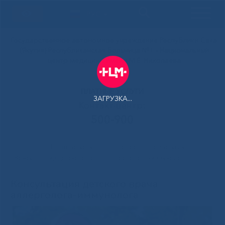
РУС
Государственное автономное учреждение Республики Саха
(Якутия) Республиканская больница №1 - Национальный
центр медицины имени М.Е. Николаева
ПЛАТНЫЕ УСЛУГИ
ЗАГРУЗКА...
Контакт-центр:
500-900
Главная
»
Платные услуги
»
Предоставляемые услуги
»
Консультация детского врача аллерголога-иммунолога
Консультация детского врача
аллерголога-иммунолога