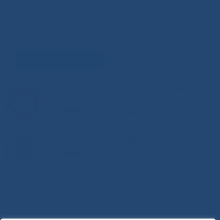
Задать вопрос
Горячая линия Министерства здравоохранения
РС(Я)
8-800-200-0-200
Единый контакт-центр здравоохранения РС(Я)
8-800-100-14-03