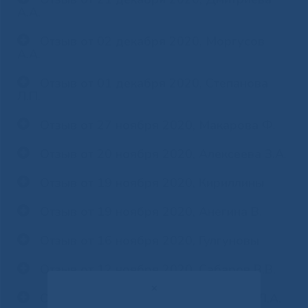
А.А.
Отзыв от 02 декабря 2020, Моргусов
А.А.
Отзыв от 01 декабря 2020, Степанова
Л.П.
Отзыв от 27 ноября 2020, Макарова Ф.
Отзыв от 20 ноября 2020, Алексеева З.А.
Отзыв от 19 ноября 2020, Кириллины
Отзыв от 19 ноября 2020, Анегина В.
Отзыв от 16 ноября 2020, Гулгуновы
Отзыв от 12 ноября 2020, Сабаров В.В.
✕
Отзыв от 11 ноября 2020, Шамаева Л.А.