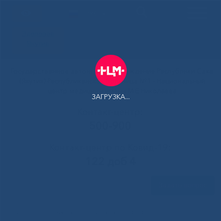
РУС
Здоровая
Якутия
Государственное автономное учреждение Республики Саха
(Якутия) Республиканская больница №1 - Национальный
центр медицины имени М.Е.Николаева
ЗАГРУЗКА...
Контакт-центр:
500-900
Контакт-центр по Ковид-19:
122 доб 4
Задать вопрос
Главная
»
Структура
»
Отзывы пациентов