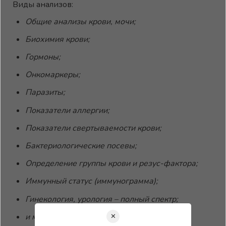
Виды анализов:
Общие анализы крови, мочи;
Биохимия крови;
Гормоны;
Онкомаркеры;
Паразиты;
Показатели аллергии;
Показатели свертываемости крови;
Бактериологические посевы;
Определение группы крови и резус-фактора;
Иммунный статус (иммунограмма);
Гинекология, урология – полный спектр;
и многое другое
✕