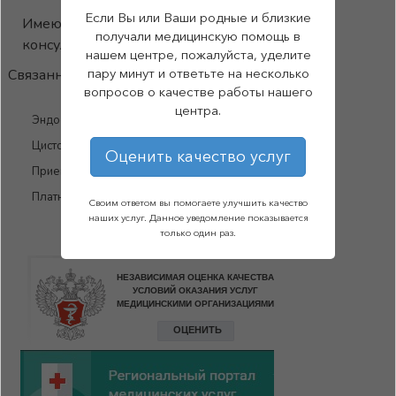
Если Вы или Ваши родные и близкие
Имеются противопоказания. Необходима
получали медицинскую помощь в
консультация специалиста
нашем центре, пожалуйста, уделите
пару минут и ответьте на несколько
Связанные материалы:
вопросов о качестве работы нашего
центра.
Эндоскопия под наркозом
Цистоскопия
Оценить качество услуг
Прием Гинеколога
Платный приём врача-дерматолога
Своим ответом вы помогаете улучшить качество
наших услуг. Данное уведомление показывается
только один раз.