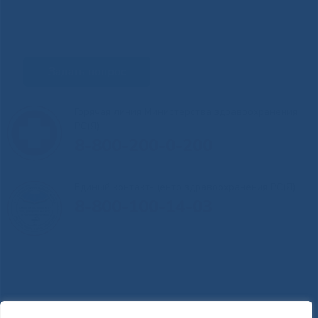
Задать вопрос
Горячая линия Министерства здравоохранения
РС(Я)
8-800-200-0-200
Единый контакт-центр здравоохранения РС(Я)
8-800-100-14-03