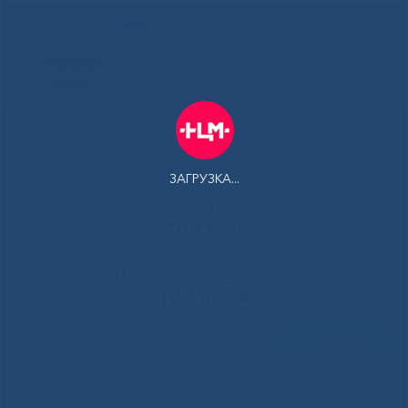
РУС
Здоровая
Якутия
Государственное автономное учреждение Республики Саха
(Якутия) Республиканская больница №1 - Национальный
центр медицины имени М.Е.Николаева
ЗАГРУЗКА...
Контакт-центр:
500-900
Контакт-центр по Ковид-19:
122 доб 4
Задать вопрос
Главная
»
Структура
»
Документы Наука