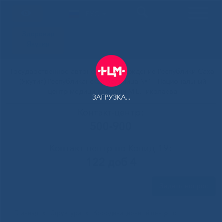
РУС
Здоровая
Якутия
Государственное автономное учреждение Республики Саха
(Якутия) Республиканская больница №1 - Национальный
центр медицины имени М.Е.Николаева
ЗАГРУЗКА...
Контакт-центр:
500-900
Контакт-центр по Ковид-19:
122 доб 4
Задать вопрос
Главная
»
Структура
»
Координационный центр по