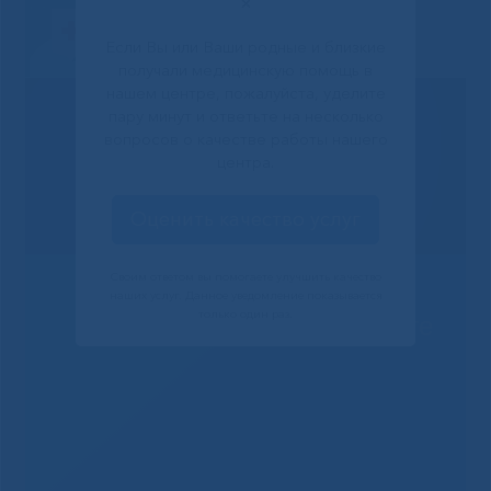
✕
Если Вы или Ваши родные и близкие
получали медицинскую помощь в
нашем центре, пожалуйста, уделите
пару минут и ответьте на несколько
вопросов о качестве работы нашего
центра.
Оценить качество услуг
Своим ответом вы помогаете улучшить качество
наших услуг. Данное уведомление показывается
только один раз.
Решаем вместе