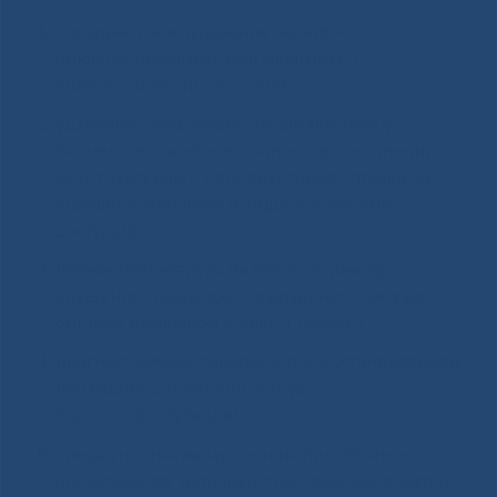
гистерэктомия (удаление матки) –
брюшностеночным, влагалищным и
эндоскопическим доступом;
удаление узлов миомы (миомэктомия) у
пациентов, заинтересованных в сохранении
менструальной и репродуктивной функции
(брюшностеночным и эндоскопическим
доступом);
полная реконструкция тазового дна при
опущении (пролапсе) и выпадении тазовых
органов различной степени тяжести;
диагностическая лапароскопия с установлением
проходимости маточных труб
(хромогидротубация);
операционная лапароскопия при объемных
образованиях маточных труб, яичников, матки;