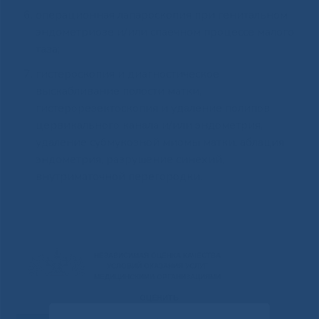
операционная лапароскопия при генитальном
эндометриозе и/или спаечном процессе малого
таза;
гистероскопия и диагностическое
выскабливание полости матки,
гистерорезектоскопия и удаление полипов
цервикального канала и/или эндометрия,
удаление субмукозной миомы матки, аблация
эндометрия, разрушение синехий,
внутриматочной перегородки.