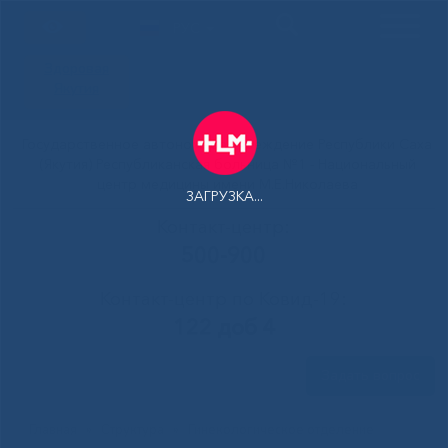
РУС
Здоровая
Якутия
Государственное автономное учреждение Республики Саха
(Якутия) Республиканская больница №1 - Национальный
центр медицины имени М.Е.Николаева
ЗАГРУЗКА...
Контакт-центр:
500-900
Контакт-центр по Ковид-19:
122 доб 4
Задать вопрос
Главная
»
Структура
»
Гинекологическое отделение