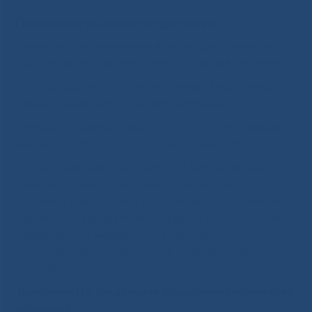
Гинекологическое отделение
Заведующая отделением врач акушер-гинеколог
высшей категории Неустроева Татьяна Николаевна.
Старшая акушерка Осипова Римма Михайловна,
медицинская сестра высшей категории.
Телефоны: заведующая отд. — 39-55-18, старшая
акушерка – 39-55-19, ординаторская – 39-55-23.
В гинекологическом отделении Перинатального
центра проводится все виды диагностики,
плановое оперативное и консервативное лечение
патологии репродуктивной сферы с применением
современных медицинских технологий (УЗД,
кольпоскопия, гистероскопия, лапароскопия,
криодеструкция).
Выполняются следующие виды гинекологических
операций: