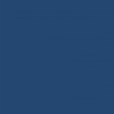
Программа научной школы: «Атипичны
междисциплинарная проблема»
г. Якут
Республиканская больница № 1 –
Кон
9.30 – 10.00
Регистрация
Вступительное слово
Унарова Евгения Никол
внештатный нефролог 
10.00 – 10.30
(Якутия), г. Якутск
Эмирова Хадижа Марато
ВО Российский универс
Диагностика аГУС в 
Музуров Александр Льв
10.30 – 11.30
св. Владимира, доцент