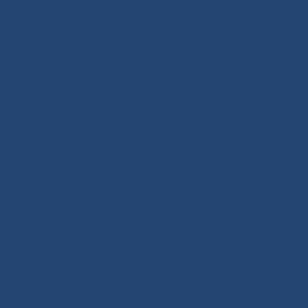
токсикологии детског
г. Москва
аГУС: современный в
11.30 – 12.30
Эмирова Хадижа Марато
ФГБОУ ВО Российский 
Ведение пациентов с
Музуров Александр Льв
12.30 – 13.30
св. Владимира, доцент
токсикологии детског
13.30 –14.00
Кофе-брейк
Сценарии развития аГ
14.00 – 15.00
Эмирова Хадижа Марато
ВО Российский универс
Дифференциальная ди
15.00 – 16.00
Кирсанова Татьяна Вал
«НЦАГиП им В.И. Кулак
Разбор клинического
Крылова Мария Ивановн
16.00 – 16.40
нефрологии и хроничес