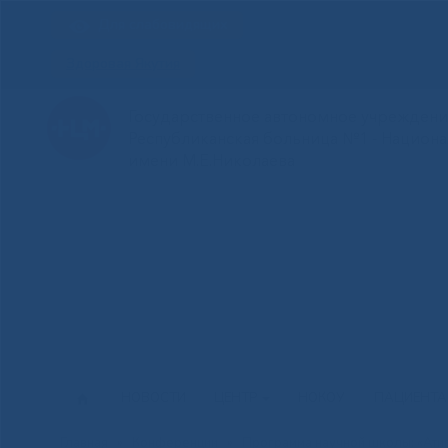
Для слабовидящих
Здоровая Якутия
Государственное автономное учреждение
Республиканская больница №1 - Национ
имени М.Е.Николаева
НОВОСТИ
ЦЕНТР
НОКОУ
ПАЦИЕНТ
Главная
»
Конференции
»
Программа научной школы: «Ати