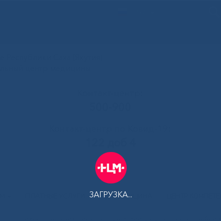
РУС
 Республики Саха (Якутия)
альный центр медицины
Контакт-центр:
500-900
Контакт-центр по Ковид-19:
122 доб 4
ЗАГРУЗКА...
АМ
ПЛАТНЫЕ УСЛУГИ
ТЕЛЕМЕДИЦИНА
ЦЕНТР КОМПЕТ
пичный гемолитико-уремический синдром: междисциплинарная проблем