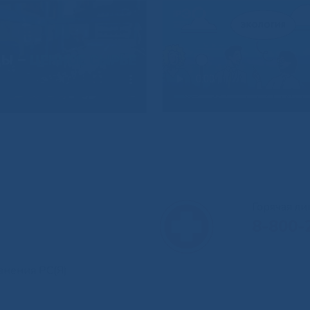
Горячая л
8-800-
анения РС(Я)