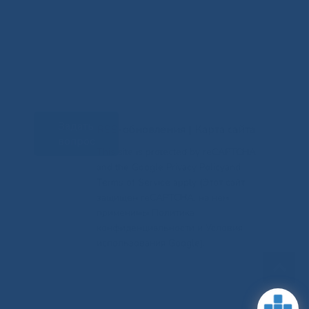
Задать
RSS-обновления
|
Карта сайта
вопрос
This site is protected by reCAPTCHA
and the Google Privacy Policyand
Terms of Service apply (Этот сайт
защищен reCAPTCHA, на нем
применимы Политика
конфиденциальности и Условия
использования Google).