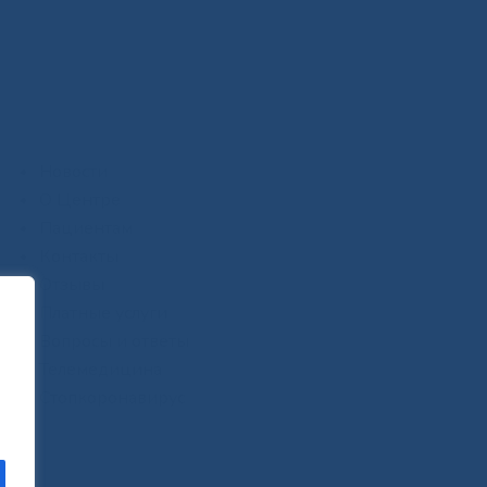
Новости
О Центре
Пациентам
Контакты
Отзывы
Платные услуги
Вопросы и ответы
Телемедицина
Стопкоронавирус