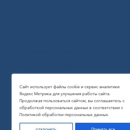
Государственное автономное
учреждение Республики Саха
(Якутия) Республиканская
больница №1 - Национальный
центр медицины
им.М.Е.Николаева
Сайт использует файлы cookie и сервис аналитики
Яндекс Метрика для улучшения работы сайта.
Все права защищены, 2026
Продолжая пользоваться сайтом, вы соглашаетесь с
обработкой персональных данных в соответствии с
Политика обработки
Политикой обработки персональных данных.
персональных данных
отклонять
Принять все