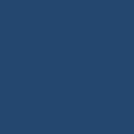
й гемолитико-уремический синдром:
23 января 2026 г.
ск, Сергеляхское шоссе, 4
 Национальный центр медицины им. М.Е. Николаева
ференц-зал «Белый»
аевна врач-нефролог высшей категории, главный
Министерства здравоохранения Республики Саха
вна д.м.н., профессор кафедры педиатрии, ФГБОУ
итет медицины МЗ РФ г. Москва;
отделении интенсивной терапии
ович к.м.н., заведующий ЦГХК и ГД ДГКБ
 кафедры анестезиологии, реаниматологии и