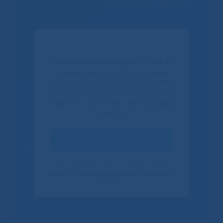
Решаем вместе
✕
Если Вы или Ваши родные и близкие
получали медицинскую помощь в
нашем центре, пожалуйста, уделите
пару минут и ответьте на несколько
вопросов о качестве работы нашего
центра.
Не смогли записаться к
Оценить качество услуг
врачу?
Своим ответом вы помогаете улучшить качество
наших услуг. Данное уведомление показывается
только один раз.
Сообщить о проблеме