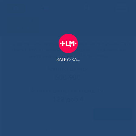
РУС
Здоровая
Якутия
Государственное автономное учреждение Республики Саха
(Якутия) Республиканская больница №1 - Национальный
центр медицины имени М.Е.Николаева
ЗАГРУЗКА...
Контакт-центр:
500-900
Контакт-центр по Ковид-19:
122 доб 4
Задать вопрос
Главная
»
IMG_0541