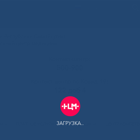
РУС
 Республики Саха (Якутия)
альный центр медицины
Контакт-центр:
500-900
Контакт-центр по Ковид-19:
122 доб 4
ЗАГРУЗКА...
АМ
ПЛАТНЫЕ УСЛУГИ
ТЕЛЕМЕДИЦИНА
ЦЕНТР КОМПЕТ