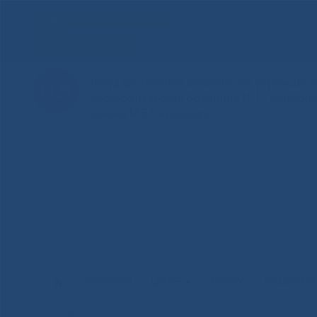
Для слабовидящих
Здоровая Якутия
Государственное автономное учреждение
Республиканская больница №1 - Национ
имени М.Е.Николаева
НОВОСТИ
ЦЕНТР
НОКОУ
ПАЦИЕНТ
Главная
»
IMG_3458