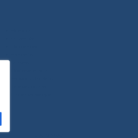
Новости
О Центре
Пациентам
Контакты
Отзывы
Платные услуги
Вопросы и ответы
Телемедицина
Стопкоронавирус
САЙТ СОЗДАН:
ООО "ЭЙФОС"
. ИНФОРМАЦИОННЫЕ ТЕХНОЛОГИИ