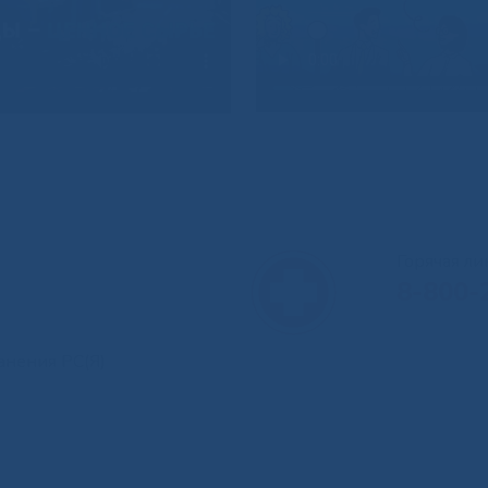
Горячая л
8-800-
анения РС(Я)