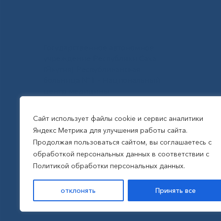
Государственное автономное
учреждение Республики Саха
(Якутия) Республиканская
больница №1 - Национальный
центр медицины
им.М.Е.Николаева
Сайт использует файлы cookie и сервис аналитики
Яндекс Метрика для улучшения работы сайта.
Все права защищены, 2026
Продолжая пользоваться сайтом, вы соглашаетесь с
обработкой персональных данных в соответствии с
Политика обработки
Политикой обработки персональных данных.
персональных данных
отклонять
Принять все