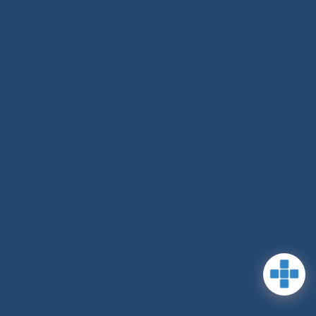
Задать
RSS-обновления
|
Карта сайта
вопрос
This site is protected by reCAPTCHA
and the Google Privacy Policyand
Terms of Service apply (Этот сайт
защищен reCAPTCHA, на нем
применимы Политика
конфиденциальности и Условия
использования Google).