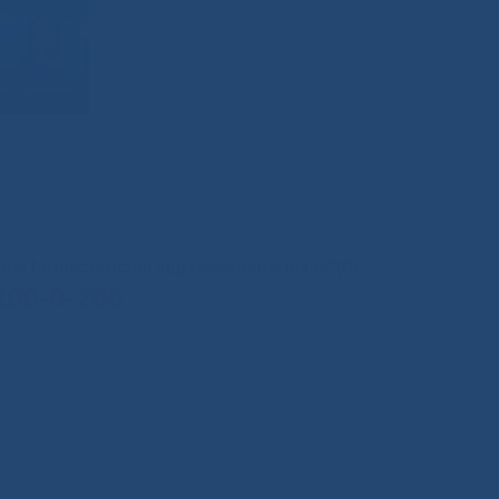
иния Министерства здравоохранения РС(Я)
200-0-200