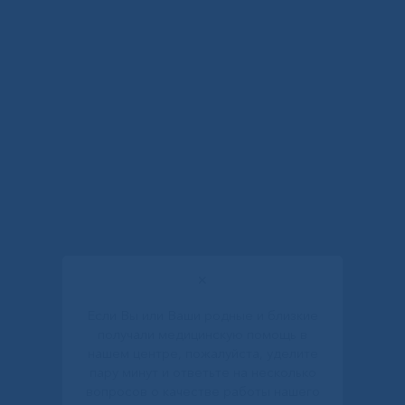
✕
Если Вы или Ваши родные и близкие
получали медицинскую помощь в
нашем центре, пожалуйста, уделите
пару минут и ответьте на несколько
вопросов о качестве работы нашего