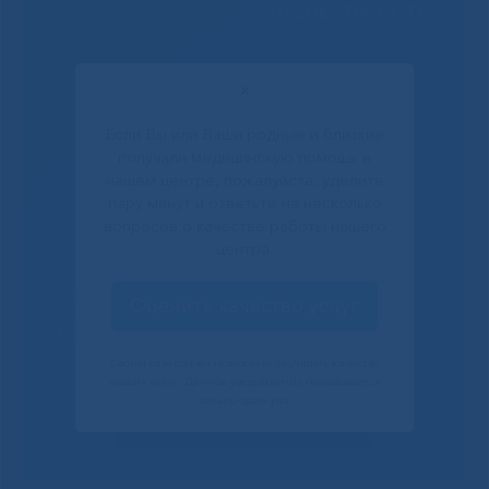
Решаем вместе
✕
Если Вы или Ваши родные и близкие
получали медицинскую помощь в
нашем центре, пожалуйста, уделите
пару минут и ответьте на несколько
вопросов о качестве работы нашего
центра.
Не смогли записаться к
Оценить качество услуг
врачу?
Своим ответом вы помогаете улучшить качество
наших услуг. Данное уведомление показывается
только один раз.
Сообщить о проблеме