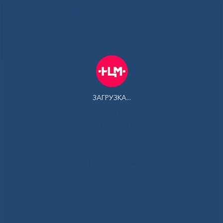
РУС
Здоровая
Якутия
Государственное автономное учреждение Республики Саха
(Якутия) Республиканская больница №1 - Национальный
центр медицины имени М.Е.Николаева
ЗАГРУЗКА...
Контакт-центр:
500-900
Контакт-центр по Ковид-19:
122 доб 4
Задать вопрос
Главная
»
IMG_3667