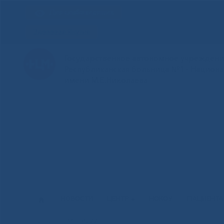
Для слабовидящих
Здоровая Якутия
Государственное автономное учреждение
Республиканская больница №1 - Национ
имени М.Е.Николаева
НОВОСТИ
ЦЕНТР
НОКОУ
ПАЦИЕНТ
Главная
»
IMG_8277