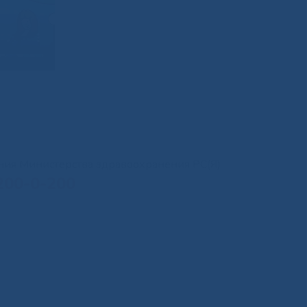
иния Министерства здравоохранения РС(Я)
200-0-200