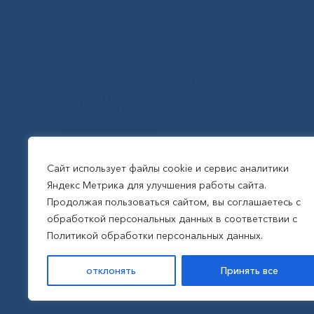
Государственное автономное
учреждение Республики Саха
(Якутия) Республиканская
больница №1 - Национальный
центр медицины
им.М.Е.Николаева
Сайт использует файлы cookie и сервис аналитики
Яндекс Метрика для улучшения работы сайта.
Все права защищены, 2026
Продолжая пользоваться сайтом, вы соглашаетесь с
обработкой персональных данных в соответствии с
Политика обработки
Политикой обработки персональных данных.
персональных данных
отклонять
Принять все