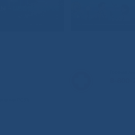
Горячая л
8-800-
анения РС(Я)