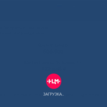
РУС
 Республики Саха (Якутия)
альный центр медицины
Контакт-центр:
500-900
Контакт-центр по Ковид-19:
122 доб 4
ЗАГРУЗКА...
АМ
ПЛАТНЫЕ УСЛУГИ
ТЕЛЕМЕДИЦИНА
ЦЕНТР КОМПЕТ