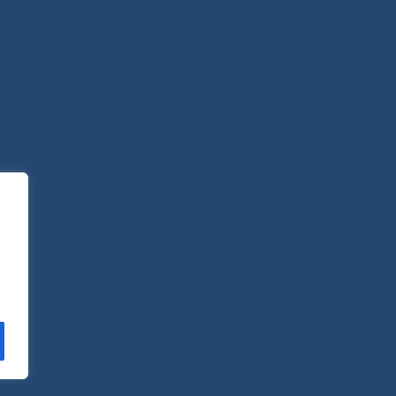
Новости
О Центре
Пациентам
Контакты
Отзывы
Платные услуги
Вопросы и ответы
Телемедицина
Стопкоронавирус
САЙТ СОЗДАН:
ООО "ЭЙФОС"
. ИНФОРМАЦИОННЫЕ ТЕХНОЛОГИИ