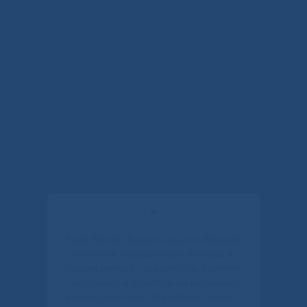
✕
Если Вы или Ваши родные и близкие
получали медицинскую помощь в
нашем центре, пожалуйста, уделите
пару минут и ответьте на несколько
вопросов о качестве работы нашего