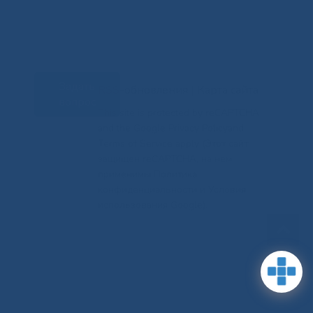
Задать
RSS-обновления
|
Карта сайта
вопрос
This site is protected by reCAPTCHA
and the Google Privacy Policyand
Terms of Service apply (Этот сайт
защищен reCAPTCHA, на нем
применимы Политика
конфиденциальности и Условия
использования Google).