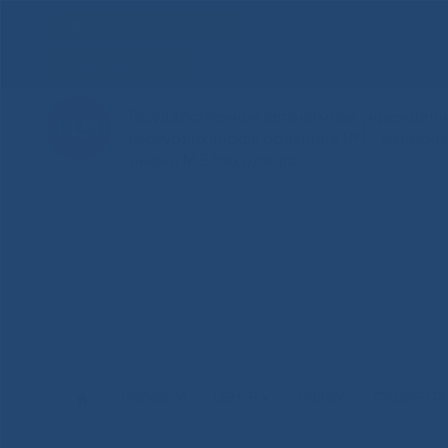
Для слабовидящих
Здоровая Якутия
Государственное автономное учреждение
Республиканская больница №1 - Национ
имени М.Е.Николаева
НОВОСТИ
ЦЕНТР
НОКОУ
ПАЦИЕНТ
Главная
»
Новости
»
100-лет акушерско-гинекологической