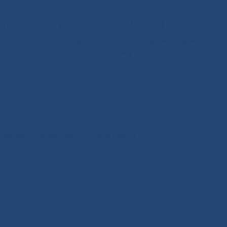
лужбе Республики Саха (Якутия)
ке актового зала Национального центра медицины сост
о-гинекологической службы Якутии.
родуктивный потенциал Республики Саха (Якутия)» Пред
(Ил Тумэн) Республики Саха (Якутия) по здравоохранению,
 Ильич Чичигинаров и Министр здравоохранения Республи
 главы городского округа «город Якутск» по социальным
ственного Казенного учреждения
Республики Саха (Якут
при
Министерстве здравоохранения Республики Саха (Якут
нского института «Федеральное государственное автон
ия «Северо-Восточный федеральный университет имени 
.
с открытия трех коек родильного отделения при областно