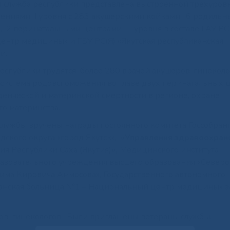
я служба республики представлена выстроенной трехуров
ениями I уровня с 283 акушерскими койками, 6 родиль
, 2 перинатальными центрами III уровня в составе ГАУ РС
ентр медицины» и ГБУ РС(Я) «Якутская республиканская
и.
спублики трудятся более 280 врачей акушеров-гинеколо
 система родовспоможения во главе двух перинатальных 
енческой и материнской смертности в регионе, охране
го материнства.
службы вручены награды постоянного комитета Госсобран
дского округа «город Якутск»,
«Управления
здравоохран
я Республики Саха (Якутия)
»,
Медицинского института
разовательного учреждения высшего образования «Северо
ма Кировича Аммосова», Государственного автономного
канская больница №1 – Национальный центр медицины» за
ров-гинекологов. Были приглашены ветераны службы.