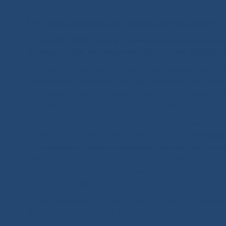
100-лет акушерско-гинекологической с
22 ноября 2019 года в торжественной обстанов
конференция, посвященная 100-летию акушерск
Открыли научно-практическую конференцию «Реп
постоянного комитета Государственного Собрания 
социальной защите, труду и занятости Владимир
(Якутия) Елена Афраимовна Борисова.
С приветственными словами выступили заместитель
Наталья Романовна Степанова
,
начальник
Государ
«Управление
здравоохранения города Якутска 
Леонид Аркадьевич Апросимов и директор Медици
образовательное учреждение высшего образован
Кировича Аммосова» Николай Михайлович Гоголев
Начало акушерской службы Якутии было положено 
больнице 14 сентября 1919 года.