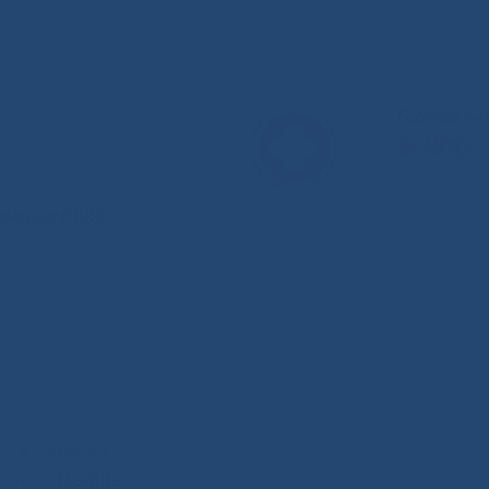
Горячая л
8-800-
анения РС(Я)
Новости
О Центре