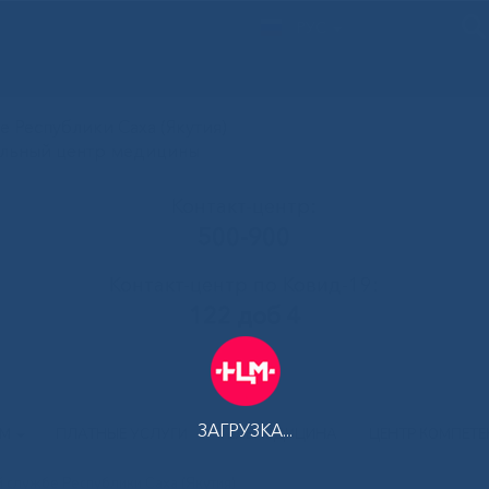
РУС
 Республики Саха (Якутия)
альный центр медицины
Контакт-центр:
500-900
Контакт-центр по Ковид-19:
122 доб 4
ЗАГРУЗКА...
АМ
ПЛАТНЫЕ УСЛУГИ
ТЕЛЕМЕДИЦИНА
ЦЕНТР КОМПЕТ
 службе Республики Саха (Якутия)