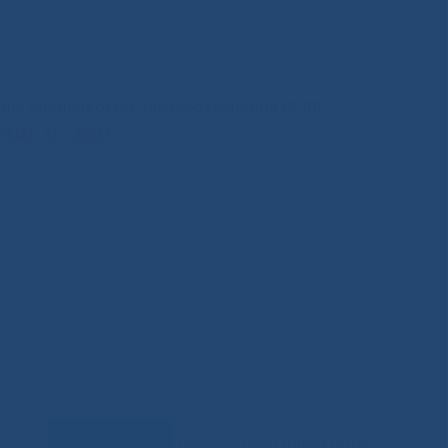
иния Министерства здравоохранения РС(Я)
200-0-200
Задать
RSS-обновления
|
Карта сайта