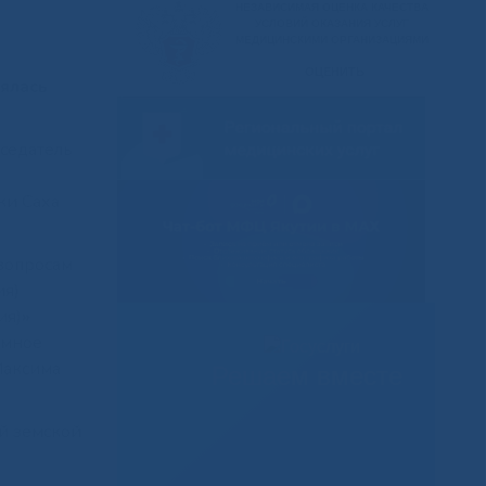
оялась
седатель
ки Саха
 вопросам
ия)
ия)
»
омное
Максима
Решаем вместе
й земской