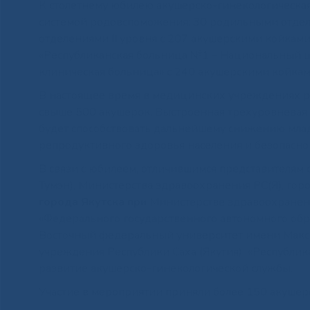
К столетнему юбилею акушерско-гинекологическа
системой родовспоможения: 30 родильными отдел
отделениями II уровня с 207 акушерскими койками
«Республиканская больница №1 – Национальный ц
клиническая больница» с 240 акушерскими койкам
В настоящее время в медицинских учреждениях ре
свыше 500 акушерок. Выстроенная трехуровневая
будет способствовать дальнейшему снижению млад
репродуктивного здоровья населения и безопасно
В связи с юбилеем, отличившимся представителям 
Тумэн), Министерства здравоохранения РС(Я), горо
города Якутска при
Министерстве здравоохранени
«Федерального государственного автономного об
Восточный федеральный университет имени Макси
учреждения Республики Саха (Якутия) «Республи
развитие акушерско-гинекологической службы.
Участие в мероприятии приняли более 150 акуше