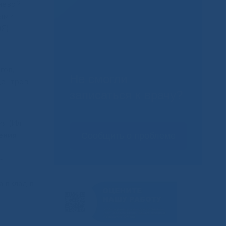
невой
ными
(Я)
гов,
Не смогли
центров
записаться к врачу?
ия (Ил
ения
Сообщить о проблеме
-
 вклад в