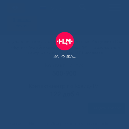
РУС
Здоровая
Якутия
Государственное автономное учреждение Республики Саха
(Якутия) Республиканская больница №1 - Национальный
центр медицины имени М.Е.Николаева
ЗАГРУЗКА...
Контакт-центр:
500-900
Контакт-центр по Ковид-19:
122 доб 4
Задать вопрос
Главная
»
Новости
»
25 апреля в Республиканской больнице