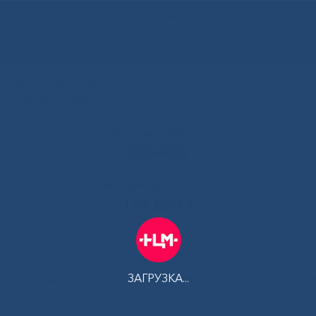
РУС
 Республики Саха (Якутия)
альный центр медицины
Контакт-центр:
500-900
Контакт-центр по Ковид-19:
122 доб 4
ЗАГРУЗКА...
АМ
ПЛАТНЫЕ УСЛУГИ
ТЕЛЕМЕДИЦИНА
ЦЕНТР КОМПЕТ
конференция