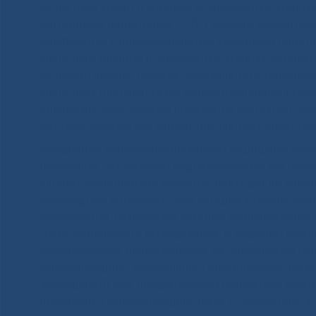
форм рака крови и лимфом. В зарубежных страна
антигенных рецепторов CAR-T (chimeric antigen re
лимфоцитов с присоединенным химерным рецепто
клеточной терапии в зарубежных странах демонс
формами онкологических заболеваний в терминал
клеточных препаратов регулируется федеральным
однако для обеспечения внедрения клеточной тер
методов лечения для пациентов, данный закон тр
Внедрение персонализированной медицины невоз
diagnostics), под которой подразумевается вся со
клиницистам принять решение, подходит ли конкр
необходимо применять. Уже сегодня в нашей стра
заболеваний, назначение которых неэффективно 
гисто-химического исследования. В будущем количе
экономическая эффективность их применения нап
сопутствующего молекулярно-генетического теста
возмещении уже предусмотрена совместная проце
препарата и сопутствующего теста. К сожалению, в