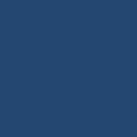
в по оценке технологий здравоохранения.
множество мер по внедрению инновационных медицинск
паратов и медицинских изделий, что значительно улучшае
 же время, ведет к неуклонному росту затрат системы
ючевых направлений развития фармацевтической отрасли 
рованная медицина, которая позволяет адаптировать мет
 пациентов, тем самым повысив эффективность терапии и
е внедрения персонализированной медицины в российс
еточной терапии, сопутствующей диагностики, а также во
ногих неизлечимых сейчас заболеваний, так как генная те
заболевания (генные нарушения), и наиболее перспективн
вания. Однако первые генные препараты обладают очень 
тся неизученными, а масштабирование их производства я
ысокую стоимость лечения.
ный способ лечения многих заболеваний, в том числе ре