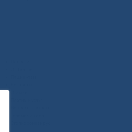
Новости
О Центре
Пациентам
Контакты
Отзывы
Платные услуги
Вопросы и ответы
Телемедицина
Стопкоронавирус