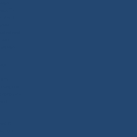
рных
ных Т-
 CAR-T
рыми
именение
ах»,
орывных
ion
 его
гических
ского или
я и
нного
ексной