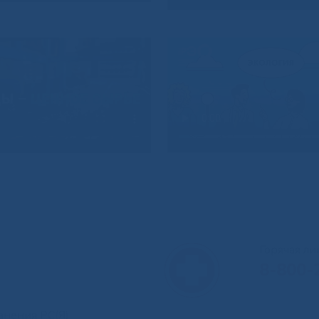
Горячая л
8-800-
анения РС(Я)