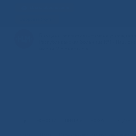
Для слабовидящих
Здоровая Якутия
Государственное автономное учреждение
Республиканская больница №1 - Национ
имени М.Е.Николаева
НОВОСТИ
ЦЕНТР
НОКОУ
ПАЦИЕНТ
Главная
»
Наука
»
Международная научно-практическая 