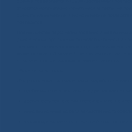
оценке подвергается лишь лекарственный препара
относятся молекулярно-генетические тесты, не пр
оценить клинические и экономические последстви
препаратов.
Преимущества персонализированной медицины дл
рынок новых прорывных технологий генной и кле
геномного секвенирования в процессе диагностик
является сложной задачей, так как технологии ге
ограниченностью данных по эффективности.
Обсуждены вопросы:
обзор основных направлений и разработок в клето
проблемы и перспективы внедрения клеточных
доступность технологий клеточной и генной те
инновационные модели лекарственного обеспеч
финансирование сопутствующей диагностики в