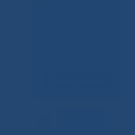
их
т исходы
и
оды
Не смогли
 снизив
записаться к врачу?
кую
просам их
Сообщить о проблеме
рапия, в
ы с этой
высокой
вляется
дких