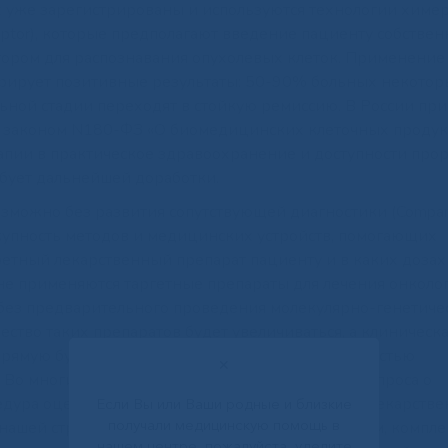
х уже зарегистрированы и используются технологии химе
ceptor), которые предполагают введение пациенту собствен
ром для распознавания опухолевых клеток. Применение
трирует позитивные результаты: 50-90% больных некото
ьной стадии переходят в стойкую ремиссию. В России пр
 законом N180-ФЗ «О биомедицинских клеточных продукт
апии в практическое здравоохранение и доступности пр
ебует дальнейшей доработки.
можно без развития сопутствующей диагностики (Compan
вокупность методов и медицинских устройств, помогающих
етный лекарственный препарат пациенту и в каких дозах
не применяются таргетные препараты для лечения онколо
без предварительного проведения молекулярно-генетиче
ство таких препаратов будет увеличиваться, а клиническа
рямую будет связана с эффективностью и стоимостью
✕
. Во многих зарубежных странах при решении вопроса о
дура оценки технологий здравоохранения для лекарстве
Если Вы или Ваши родные и близкие
получали медицинскую помощь в
 нашей стране, в соответствии с законодательством, компл
нашем центре, пожалуйста, уделите