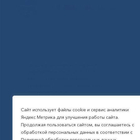
8-800-100-14-03
Государственное автономное
учреждение Республики Саха
(Якутия) Республиканская
больница №1 - Национальный
центр медицины
им.М.Е.Николаева
Сайт использует файлы cookie и сервис аналитики
Яндекс Метрика для улучшения работы сайта.
Все права защищены, 2026
Продолжая пользоваться сайтом, вы соглашаетесь с
обработкой персональных данных в соответствии с
Политика обработки
Политикой обработки персональных данных.