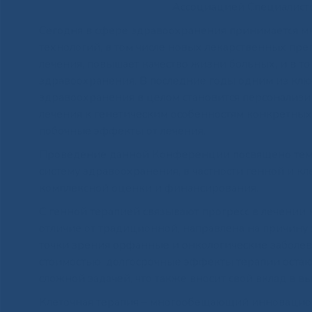
Ассоциацией Специалисто
Сегодня в сфере здравоохранения принимается 
технологий, в том числе новых лекарственных пре
лечения, повышает качество жизни больных, и в то
здравоохранения. В последние годы одним из кл
здравоохранения в целом становится персонализи
лечения к генетическим особенностям конкретных
побочные эффекты от лечения.
Проведение данной Конференции посвящено тем
систему здравоохранения, в частности генной и кл
комплексной оценки и финансирования.
С генной терапией связывают прогресс в лечении м
отличие от традиционной, направлена на причину 
точки зрения орфанные и онкологические заболе
стоимостью, долгосрочные эффекты терапии остаю
сложной задачей, что также вносит свой вклад в в
Клеточная терапия – многообещающий инновацион