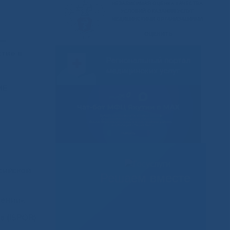
 —
тие в
МЕ
сийской
Решаем вместе
ении»,
 (ISPOR),