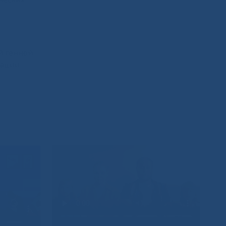
ческих
й генной
ации.