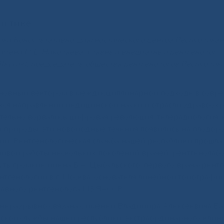
остике
остики Консультативно-диагностического центра Республика
мени М.Е. Николаева, главный внештатный рентгенолог
Якутия), председатель общества рентгенологов Республик
основным вектором в междисциплинарном подходе в совр
хся направлений медицинской науки и отрасли здравоохр
ительно ворвались цифровая революция, телерадиология, 
м природы, эти новомодные течения появились на плодор
гии. Рентгенологическая служба нашей республики прошла
тливой работы нескольких поколений врачей, рентгенолабо
ть громкие имена Б.А. Цыбульского, первого врача-рентг
тгенологии в г. Москва, основателя линейной томографии
главного рентгенолога МЗ ЯАССР.
еразрывно связана с именем Владимира Алексеевича Ба
еской службы нашей республики, экстраординарного клин