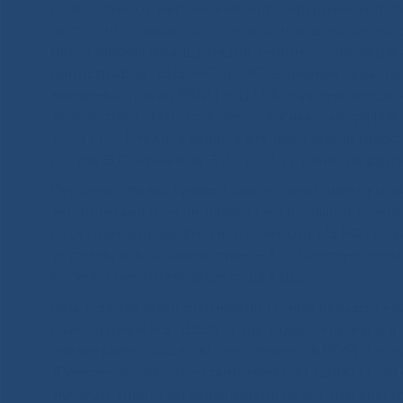
диагностики и малоинвазивного хирургического 
методики, основанные на принципах доказательн
методическая помощь медицинским организациям 
маммографии, УЗД, РКТ и МРТ. В течение года сп
выездных бригад РБ№1-НЦМ. Выпущены методичес
диагностики: «Магнитно-резонансная томография в 
2006 г.), «Методика первичного двойного контрас
Попова В.П, Аржакова В.И.., 2006 г.) и многие друг
Персонал Отдела лучевой диагностики имеет выс
авторитетами и экспертами в своей области, гла
РС(Я), членами профильной комиссии МЗ РФ по луч
ультразвуковой диагностике – В.М. Константинова,
Бугаев, заместитель директора КДЦ.
Наш отдел лучевой диагностики имеет большой на
наук: Лугинов Н.В. (1996 г.) зав. отделом лучевой
председатель общества рентгенологов РС(Я) и пр
«Рентгенология»; Константинова В.М. (2000 г.) за
аккредитационной подкомиссии по специальности «У