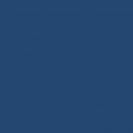
Цифровая революция в лучевой диагн
Лугинов Н.В., к.м.н., зав. отделом лучевой диагн
больницы № 1 – Национального центра медицины и
Министерства здравоохранения Республики Саха (
(Якутия)
Лучевая диагностика стала связующим звеном и 
медицине, как одно из самых быстро развивающи
Буквально в последние годы, в нашу жизнь стрем
и искусственный интеллект. По неписаным закона
почве, на базе хорошо известной всем рентгеноло
путь длиною более 90 лет – путь упорной и кропо
ученых физиков и инженеров. Достаточно упомяну
нашей республики, заместителя директора НИИ рен
бронхографии и М.Ф. Щепетова, д.м.н. и первого 
История Отдела лучевой диагностики РБ№1-НЦМ н
заслуженного врача РФ, патриарха рентгенологич