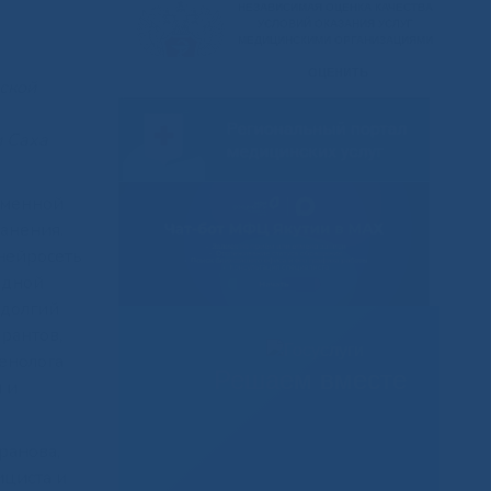
нской
и Саха
еменной
анения.
нейросеть
одной
 долгий
рантов,
енолога
Решаем вместе
 и
ранова,
ициста и