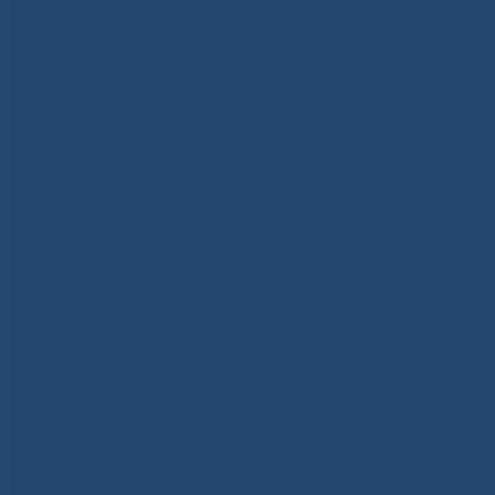
В 2010 году была инсталлирована полностью циф
Mammomat Inspiration (Siemens), ключевого аппара
биопсией многократно повысила точность диагнос
структуре онкологических заболеваний у лиц женс
искусственного интеллекта в области сердечно-сос
С открытием Якутского клинико-диагностического
ультразвуковой диагностики. Уже в год открыти
эхокардиография с цветным допплеровским карти
сосудистой системы, трансвагинальное исследова
внедрены впервые нашей республике транскраниа
эхокардиография (2001 г.), пренатальная диагности
диагностика сердца плода и врожденных пороков р
В 1992 году в стенах НЦМ заработал первый в н
(Siemens). Появление компьютерной томографии н
максимально точная диагностика в кратчайшие ср
томограф Somatom Sensation (Siemens), где были 
Следующий виток развития связан с установкой 64-
2012 г.).