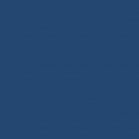
Несколько врачей прошли обучение в крупных мед
Берлин, Нюрнберг, Пассау, Мюнхен, Бремен, Барсело
Кларов Л.А., Афанасьев А.А., Кузакова Н.О., Бураева
связи налажены с главным рентгенологом МЗ РФ, д
Москва), профессором Райнером Риенмюллером (У
(Университетская клиника Кенгхи, Сеул, Республ
циклы по специальности «Рентгенология» и «Ультр
преподавательского состава кафедры лучевой диаг
государственного медицинского университета (г. 
стоматологического университета им. А.И. Евдоким
Федерального Университета (МИ СВФУ). Наш отдел
СВФУ.
Истоки лучевой диагностики начинаются с традиц
рентгеновской диагностики ОЛД Национального це
на Дальнем Востоке РФ были внедрены цифровые 
архивирования и передачи цифровых медицински
рентгенография. В отделении были освоены такие
органов желудочно-кишечного тракта, ортопантом