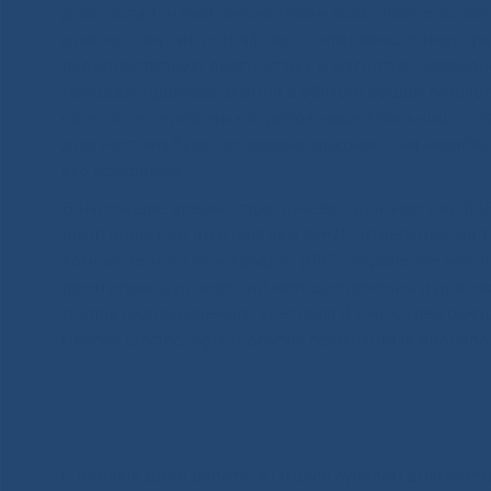
диагноста. Он был локомотивом всех «пионерских
диагностику, ангиографию и интервенционную р
радиоизотопную диагностику и магнитно-резонан
непревзойденные знания в области общей патоло
одного из передовых отделов нашей больницы – От
диагностики было присвоено высокое имя незабвен
его рождения.
В настоящее время Отдел лучевой диагностики (О
рентгеновской диагностики (ОРД), отделение уль
компьютерной томографии (РКТ), отделение магн
рентгенохирургический методов лечения и диагн
группу радиационного контроля (ГРК). Отдел осн
General Electric, Agfa и других признанных произв
С первых дней работы в Отделе лучевой диагнос