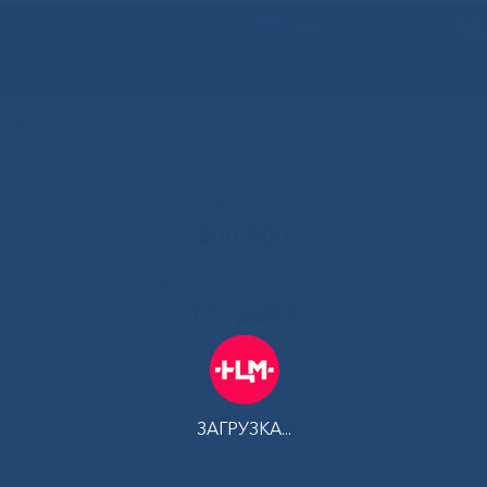
РУС
 Республики Саха (Якутия)
альный центр медицины
Контакт-центр:
500-900
Контакт-центр по Ковид-19:
122 доб 4
ЗАГРУЗКА...
АМ
ПЛАТНЫЕ УСЛУГИ
ТЕЛЕМЕДИЦИНА
ЦЕНТР КОМПЕТ
остике