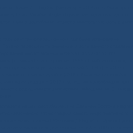
ера Orbiter ZLC Digitrac (Siemens). В 2005 году была прои
амеру E.Cam Variable-Angle. Отделение радионуклидной
ственным в республике, играет значительную роль в диа
2 году рентген-операционной, где была установлена
). Трудно переоценить значение и роль данного отделения
тирование магистральных артерий (1992-1995 гг.),
мальформаций «гистокрилом» (1999 г.), эмболизация арт
, стентирование коронарных артерий (2004 г). В 2007 г.
рование сонных артерий, в 2018 г. была выполнена биопс
сплантации сердца, в 2019 г. успешная криоаблация при
ничает с ведущими специалистами НМИЦ им. ак. Е.Н.Мешал
сква).
ппарат в нашей республике и на Дальнем Востоке Magnet
агнитно-резонансной томографии, самого информативного 
 запущен низкопольный МР-сканер Magnetom Open в Цент
ены исследования новорожденных детей. В 2007 году введ