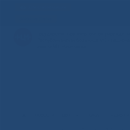
Для слабовидящих
Здоровая Якутия
Государственное автономное учреждение
Республиканская больница №1 - Национ
имени М.Е.Николаева
НОВОСТИ
ЦЕНТР
НОКОУ
ПАЦИЕНТ
Главная
»
Новости
»
Цифровая революция в лучевой диагн