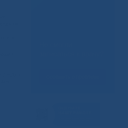
нт,
создания
 со дня
Не смогли
записаться к врачу?
 общей
и (РНД) и
Сообщить о проблеме
lips,