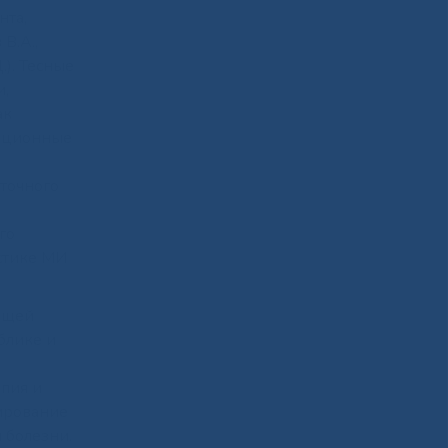
нта,
В.А.,
.). Тесные
и,
ак
кационные
сточного
го
остике МИ
общей
блике и
пия и
тирование
 болезни.