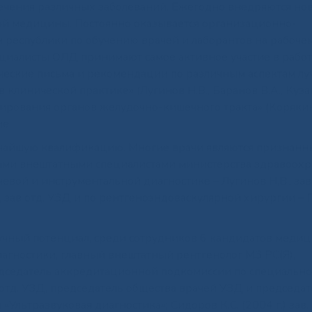
лечения различных заболеваний. Ежегодно внедряются н
ой медицины. Постоянно оказывается организационно-
республики по обучению врачей и лаборантов на рабочем
ециалисты ОЛД принимают самое активное участие в рабо
кие письма и рекомендации по различным аспектам лу
клинической практике» (Лугинов Н.В., Баранов В.А., Кузак
тирования органов желудочно-кишечного тракта» (Корякин
ие.
очайшую квалификацию. Многие врачи являются признан
вными внештатными специалистами министерства здравоох
евой и инструментальной диагностике – Лугинов Н,В., зав
 зав отд. УЗД и по рентгеноэндоваскулярной хирургии – Г
учный потенциал, среди сотрудников 6 кандидатов меди
 диагностики, главный внештатный рентгенолог МЗ РС(Я),
едседатель аккредитационной подкомиссии по специально
в отд. УЗД, председатель общества врачей УЗД и председа
льтразвуковая диагностика»; Сидоров К.С. (2004 г.) зав. 