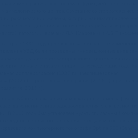
ровая маммографическая система с функцией томосинтеза
та Маммологического центра. Сочетание со стереотаксическ
тики рака молочной железы, который занимает первое мес
кого пола. В отделении активно ведутся работы по разраб
удистой патологии, врачами Л.А. Кларовым и А.В. Тимофее
 центра в 1992 году произошли кардинальные изменения 
я отделения УЗД были проведены инновационные внедрен
рованием, дуплексное сканирование с цветным картиро
ние органов малого таза у женщин. В последующие годы б
льная допплерография (1995 г.), чреспищеводная
ка (2002 г.), стресс-эхокардиография (2006 г.), пренаталь
азвития (2013 г.).
ашей республике пошаговый компьютерный томограф Soma
авсегда изменило лицо здравоохранения, стала возможн
оки. В 2002 году был установлен мультиспиральный комп
произведены первые исследования сердца и магистральных
срезового компьютерного томографа Optima 660 (General E