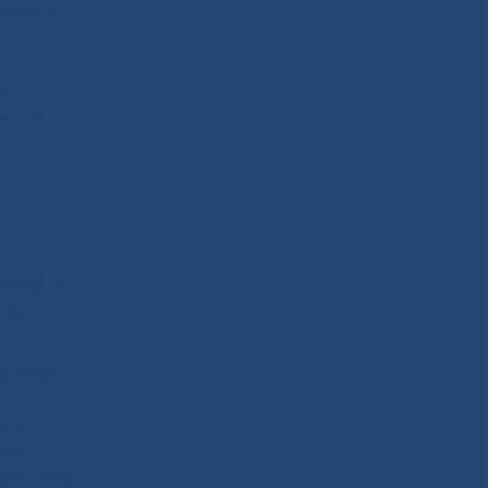
овейшие
 месте по
те
чевой
ова Н.О.,
а Н.Н.,
ными
ранения
 ОЛД, по
.Д.
цинских
сти
тель
отд. РНД;