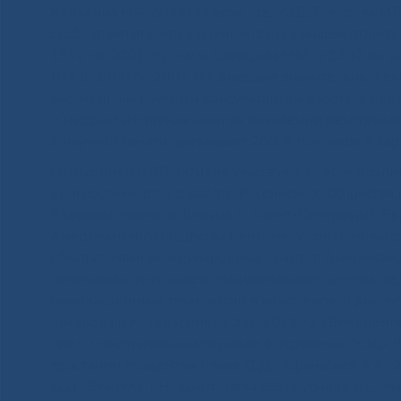
Корякина Н.А. (2006 г.) врач отд. УЗД; Говорова И.П
особо отметить, что в разные годы в нашем отделе 
1992 по 2001 гг.), к.м.н. Слепцова Н.М. (с 1992 по 20
Л.П. (с 2000 по 2007 гг.), внесшие значительный в
бессменным научным консультантом работала доцен
и мудрый наставник многих поколений рентгеноло
в научной печати превышает 200, в том числе в з
Сотрудники ОЛД активно участвуют во всех крупн
диагностике, в т.ч. в работе Российского Общества
Радиологического Форума (г. Санкт-Петербург), Ев
Американского общества рентгенологов (г. Чикаго
обладателями международных грантов Американо-
попечительского совета Национального центра 
инновационных технологий в комплексной диагнос
Захарова К.К., Герасимова Э.В., 2012 г.), «Внедр
пре- и постнатальном периоде в отделении УЗД» (Ко
врастании плаценты» (Ноев Д.Д., Афанасьев А.А., 2
Д.Д., Вензель Т.Н., Дмитриева В.В., Бураева И.С., Наз