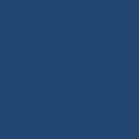
» внедрений в нашей республике, включая ультразвуковую
адиологию, рентгеновскую компьютерную томографию,
сную томографию. Исключительный организаторский тала
гии и медицинской техники послужили фундаментом для 
дела лучевой диагностики. В 2018 году Отделу лучевой
ного Владимира Алексеевича Баранова, в честь 80-летия
ЛД) объединяет 6 самостоятельных отделений: отделение
тразвуковой диагностики (УЗД), отделение рентгеновской
итно-резонансной томографии (МРТ), отделение
остики (РХМДиЛ), отделение радионуклидной диагностик
ащен самым современным оборудованием фирм Siemens, Phi
одителей.
тики продолжается непрерывное освоение новых методов