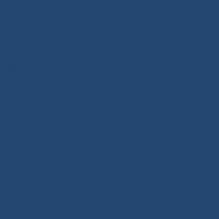
ой
то в
отке
вым.
в области
ия:
ванием
ыли
ная
tom CR
ой
ьютерный
 сосудов.
lectric,