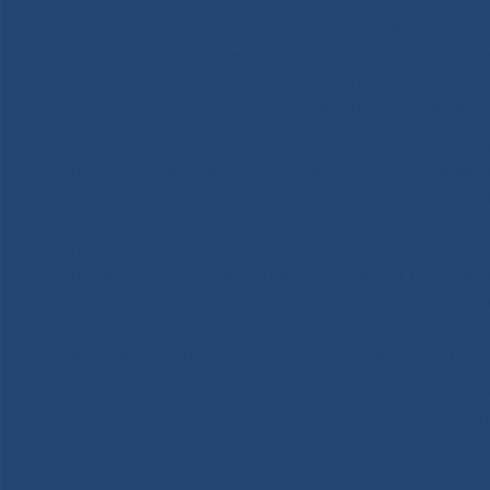
В том же 1992 году была запущена первая гамма кам
замена на современную двух детекторную Гамма-к
диагностики до настоящего времени является един
онкологических и кардиологических заболеваний.
Следует также особо отметить организацию в 199
ангиографическая система AngioScop D33 (Siemens
впервые начали выполняться ангиопластика и стен
микрокатетерная эмболизация артерио-венозных 
аневризм головного мозга (2002 г.), и, конечно же
эндоваскулярное закрытие ДМПП, в 2011 г. стенти
миокарда после первой в истории республики тран
нарушении ритма сердца. Отделение тесно сотруд
Новосибирск) и НМИЦ ССХ им. А.Н. Бакулева (г. Мо
В 1996 году начал функционировать первый МРТ а
Expert (Siemens). С этого момента началась эра м
надежного метода диагностики. В 1998 году был
материнства и детства, где впервые были провед