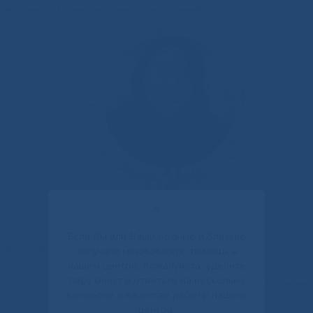
✕
Если Вы или Ваши родные и близкие
получали медицинскую помощь в
нашем центре, пожалуйста, уделите
пару минут и ответьте на несколько
вопросов о качестве работы нашего
центра.