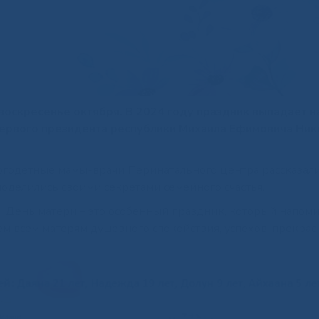
оскресенье октября. В 2024 году праздник выпадает н
 первого президента республики Михаила Ефимовича Ник
многодетные мамы-врачи Перинатального центра рассказали
поделились своими секретами семейного счастья.
ая. День матери – это особенный праздник, который напом
м всем матерям душевного спокойствия, успехов, прекрас