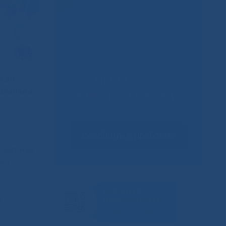
Не смогли
а 20
олаева в
записаться к врачу?
 о
Сообщить о проблеме
инает нам
ного