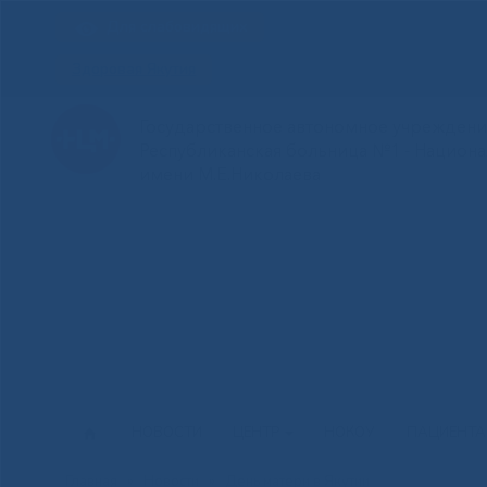
Для слабовидящих
Здоровая Якутия
Государственное автономное учреждение
Республиканская больница №1 - Национ
имени М.Е.Николаева
НОВОСТИ
ЦЕНТР
НОКОУ
ПАЦИЕНТ
Главная
»
Новости
»
День матери в Якутии