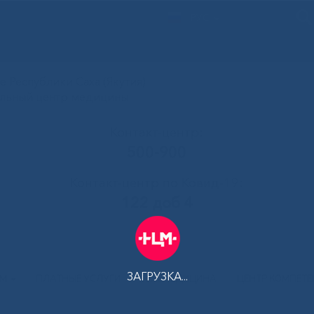
РУС
 Республики Саха (Якутия)
альный центр медицины
Контакт-центр:
500-900
Контакт-центр по Ковид-19:
122 доб 4
ЗАГРУЗКА...
АМ
ПЛАТНЫЕ УСЛУГИ
ТЕЛЕМЕДИЦИНА
ЦЕНТР КОМПЕТ