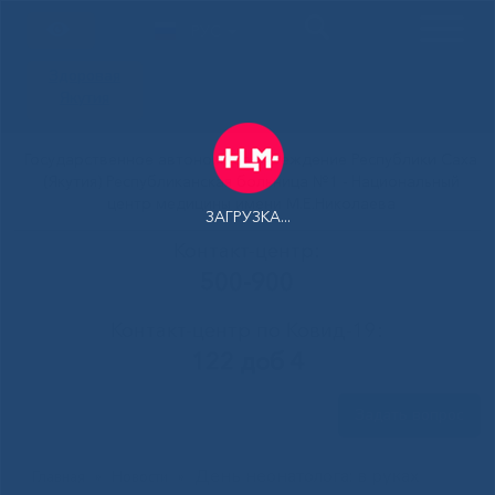
РУС
Здоровая
Якутия
Государственное автономное учреждение Республики Саха
(Якутия) Республиканская больница №1 - Национальный
центр медицины имени М.Е.Николаева
ЗАГРУЗКА...
Контакт-центр:
500-900
Контакт-центр по Ковид-19:
122 доб 4
Задать вопрос
День неонатолога: в руках
Главная
»
Новости
»