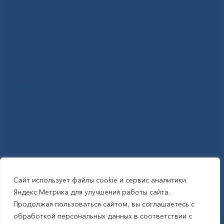
Горячая линия Министерства здравоохранения
РС(Я)
8-800-200-0-200
Единый контакт-центр здравоохранения РС(Я)
8-800-100-14-03
Сайт использует файлы cookie и сервис аналитики
RSS-обновления
|
Карта сайта
Яндекс Метрика для улучшения работы сайта.
This site is protected by reCAPTCHA and the Google Privacy Policyand
Продолжая пользоваться сайтом, вы соглашаетесь с
Terms of Service apply (Этот сайт защищен reCAPTCHA, на нем
обработкой персональных данных в соответствии с
применимы Политика конфиденциальности и Условия использования