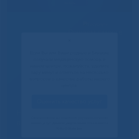
Решаем вместе
✕
Если Вы или Ваши родные и близкие
получали медицинскую помощь в
нашем центре, пожалуйста, уделите
пару минут и ответьте на несколько
вопросов о качестве работы нашего
центра.
Оценить качество услуг
Не смогли записаться к
Своим ответом вы помогаете улучшить качество
врачу?
наших услуг. Данное уведомление показывается
только один раз.