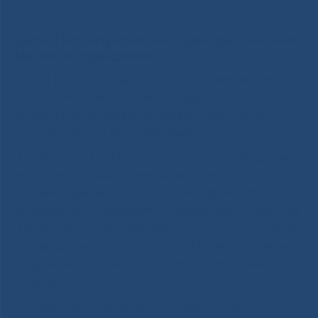
майские праздники
Дети Педиатрического центра отмечают
майские праздники
Вот и наступила долгожданная весна с ее
майскими праздниками. Педагоги-
воспитатели провели череду мероприятий,
как принято, в эти чудесные дни.
Приятные хлопоты подготовки праздников
начались с оформления зала — голуби
мира
,
белые цветы на голубом фоне придали
воздушную свежесть Первомая. Красная
гвоздика, георгиевская лента на стендах,
посвященных Героям-якутянам,
подчеркнули скорбную строгость и величие
праздника.
В эти дни нашими гостями стали наши