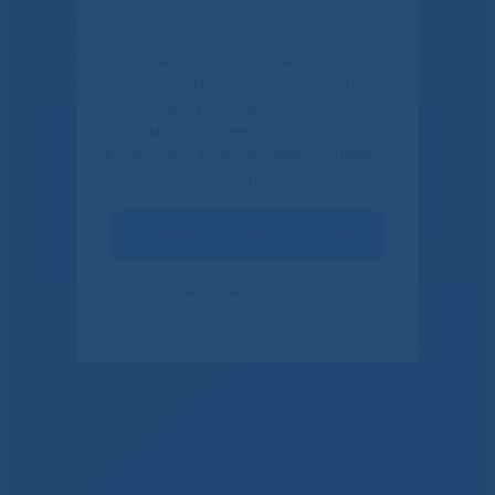
✕
Если Вы или Ваши родные и близкие
получали медицинскую помощь в
нашем центре, пожалуйста, уделите
пару минут и ответьте на несколько
вопросов о качестве работы нашего
центра.
Оценить качество услуг
Своим ответом вы помогаете улучшить качество
наших услуг. Данное уведомление показывается
только один раз.
Решаем вместе