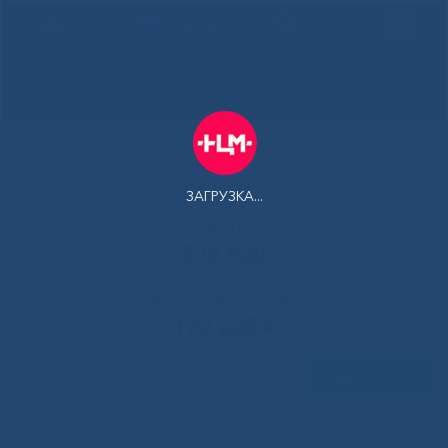
РУС
Здоровая
Якутия
Государственное автономное учреждение Республики Саха
(Якутия) Республиканская больница №1 - Национальный
центр медицины имени М.Е.Николаева
ЗАГРУЗКА...
Контакт-центр:
500-900
Контакт-центр по Ковид-19:
122 доб 4
Задать вопрос
Главная
»
Новости
»
Дети Педиатрического центра отмечают