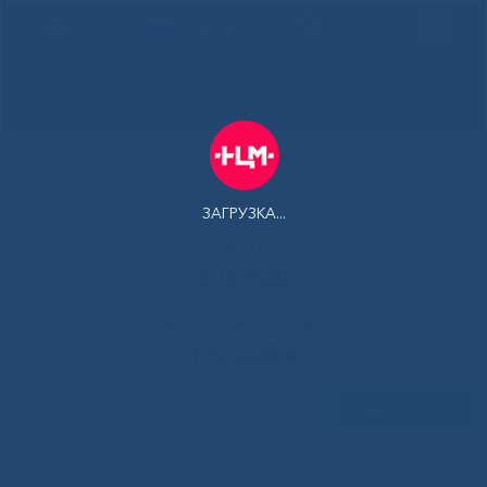
РУС
Здоровая
Якутия
Государственное автономное учреждение Республики Саха
(Якутия) Республиканская больница №1 - Национальный
центр медицины имени М.Е.Николаева
ЗАГРУЗКА...
Контакт-центр:
500-900
Контакт-центр по Ковид-19:
122 доб 4
Задать вопрос
ЭКО: медицина для создания
Главная
»
Новости
»