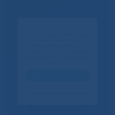
Решаем вместе
✕
Если Вы или Ваши родные и близкие
получали медицинскую помощь в
нашем центре, пожалуйста, уделите
пару минут и ответьте на несколько
вопросов о качестве работы нашего
центра.
Не смогли записаться к
Оценить качество услуг
врачу?
Своим ответом вы помогаете улучшить качество
наших услуг. Данное уведомление показывается
только один раз.
Сообщить о проблеме