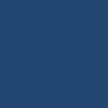
школы по Национальному центру медицины
Экскурсия учащихся Нижне-Бестяхской
школы по Национальному центру
медицины
20 марта 2024 года, в Республиканской больнице
№1 – Национальном центре медицины имени М.Е.
Николаева состоялась встреча со школьниками
медицинского класса «Нижне-Бестяхской СОШ
им. М.Е. Попова».
Школа носит имя отца Заслуженного врача РС(Я),
кандидата медицинских наук, заведующего
отделением ультразвуковой диагностики ГАУ РС(Я)
РБ №1-НЦМ им. М.Е. Николаева Валентины
Михайловны Константиновой (Поповой).
На встрече приняли участие первый заместитель
генерального директора по лечебной работе
Александр Сергеевич Коростелев. Выдающийся