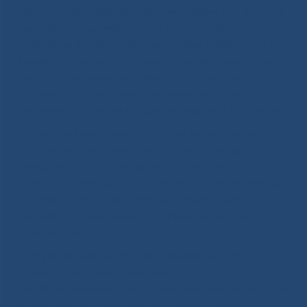
кардиохирург республики Петр Иванович Захаров
рассказал учащимся о своем пути, призвании,
отвечал на вопросы, дал напутствие ребятам. На
брифинге также принимали участие кардиохирург
Сергей Владимирович Ломоносов, кардиолог
Антонина Михайловна Николаева, которые
рассказали о долгом профессиональном пути врача.
После брифинга была обширная экскурсия по
Национальному центру медицины. Экскурсия
проходила под руководством директора
Консультативно-диагностического центра Галины
Игоревны Федотовой. Ребята ознакомились с
разными видами лучевой и функциональной
диагностики.
Экскурсия завершилась обучением Базовой
сердечно-легочной реанимации, которую
проводил заведующий отделением анестезиологии
и реанимации Клинического центра, кандидат