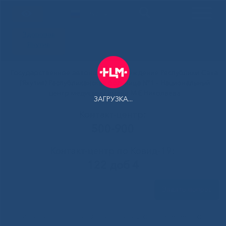
РУС
Здоровая
Якутия
Государственное автономное учреждение Республики Саха
(Якутия) Республиканская больница №1 - Национальный
центр медицины имени М.Е.Николаева
ЗАГРУЗКА...
Контакт-центр:
500-900
Контакт-центр по Ковид-19:
122 доб 4
Задать вопрос
Главная
»
Новости
»
Экскурсия учащихся Нижне-Бестяхской