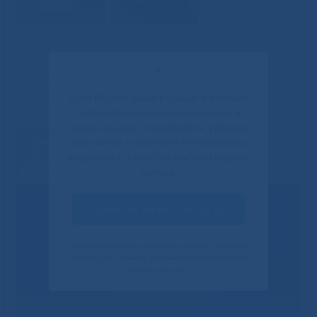
✕
Если Вы или Ваши родные и близкие
получали медицинскую помощь в
нашем центре, пожалуйста, уделите
пару минут и ответьте на несколько
вопросов о качестве работы нашего
центра.
Оценить качество услуг
Своим ответом вы помогаете улучшить качество
наших услуг. Данное уведомление показывается
только один раз.