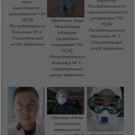
директор
врач-
Республиканского
анестезиолог-
кардиологического
реаниматолог ГАУ
диспансера ГАУ
РС(Я)
Ефремова Аида
РС(Я)
Республиканская
Михайловна
Республиканская
больница № 1-
уборщик
больница № 1-
Национальный
служебных
Национальный
центр медицины
помещений ГАУ
центр медицины
РС(Я)
Республиканская
больница № 1-
Национальный
центр медицины
Иванова Алена
Анатольевна
медицинская
Иванова Июлия