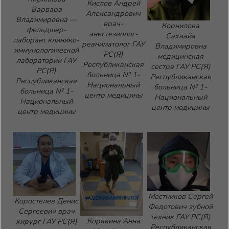
Кислов Андрей
Варвара
Александрович
Владимировна —
врач-
Корнилова
фельдшер-
анестезиолог-
Сахаайа
лаборант клинико-
реаниматолог ГАУ
Владимировна
иммунологической
РС(Я)
медицинская
лаборатории ГАУ
Республиканская
сестра ГАУ РС(Я)
РС(Я)
больница № 1-
Республиканская
Республиканская
Национальный
больница № 1-
больница № 1-
центр медицины
Национальный
Национальный
центр медицины
центр медицины
Местников Сергей
Коростелев Денис
Федотович зубной
Сергеевич врач
техник ГАУ РС(Я)
Корякина Анна
хирург ГАУ РС(Я)
Республиканская