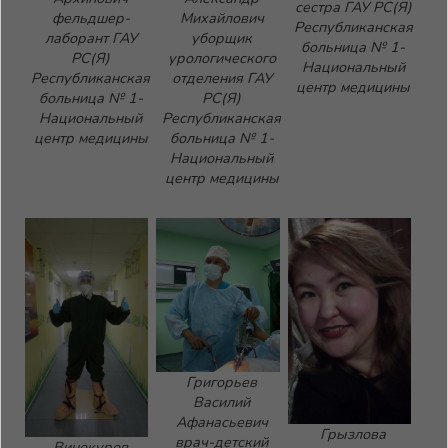
сестра ГАУ РС(Я)
фельдшер-
Михайлович
Республиканская
лаборант ГАУ
уборщик
больница № 1-
РС(Я)
урологического
Национальный
Республиканская
отделения ГАУ
центр медицины
больница № 1-
РС(Я)
Национальный
Республиканская
центр медицины
больница № 1-
Национальный
центр медицины
Григорьев
Василий
Афанасьевич
Грызлова
врач-детский
Винокуров