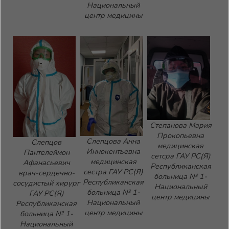
Национальный
центр медицины
Степанова Мария
Прокопьевна
Слепцова Анна
Слепцов
медицинская
Иннокентьевна
Пантелеймон
сетсра ГАУ РС(Я)
медицинская
Афанасьевич
Республиканская
сестра ГАУ РС(Я)
врач-сердечно-
больница № 1-
Республиканская
сосудистый хирург
Национальный
больница № 1-
ГАУ РС(Я)
центр медицины
Национальный
Республиканская
центр медицины
больница № 1-
Национальный