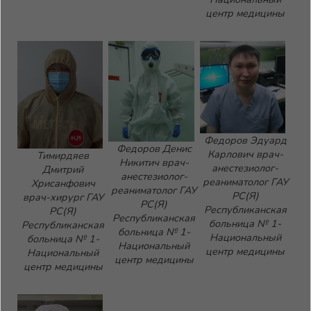
центр медицины
Федоров Эдуард
Федоров Денис
Карлович врач-
Тимирдяев
Никитич врач-
анестезиолог-
Дмитрий
анестезиолог-
реаниматолог ГАУ
Хрисанфович
реаниматолог ГАУ
РС(Я)
врач-хирург ГАУ
РС(Я)
Республиканская
РС(Я)
Республиканская
больница № 1-
Республиканская
больница № 1-
Национальный
больница № 1-
Национальный
центр медицины
Национальный
центр медицины
центр медицины