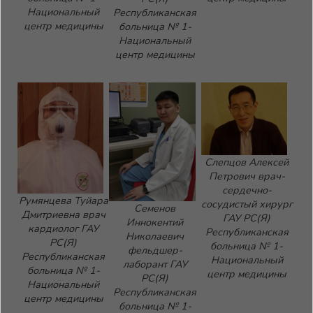
Национальный
Республиканская
центр медицины
больница № 1-
Национальный
центр медицины
Слепцов Алексей
Петрович врач-
сердечно-
Румянцева Туйара
сосудистый хирург
Семенов
Дмитриевна врач
ГАУ РС(Я)
Иннокентий
кардиолог ГАУ
Республиканская
Николаевич
РС(Я)
больница № 1-
фельдшер-
Республиканская
Национальный
лаборант ГАУ
больница № 1-
центр медицины
РС(Я)
Национальный
Республиканская
центр медицины
больница № 1-