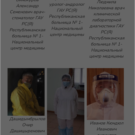
Людмила
уролог-андролог
Александр
Николаевна врач
ГАУ РС(Я)
Семенович врач-
клинической
Республиканская
стоматолог ГАУ
лабораторной
больница № 1-
РС(Я)
диагностики ГАУ
Национальный
Республиканская
РС(Я)
центр медицины
больница № 1-
Республиканская
Национальный
больница № 1-
центр медицины
Национальный
центр медицины
Дашидымбрылов
Иванов Кюндюл
Очир
Иванович
Дашицыренович