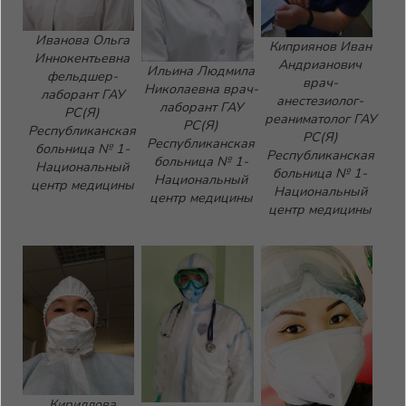
Иванова Ольга
Киприянов Иван
Иннокентьевна
Андрианович
Ильина Людмила
фельдшер-
врач-
Николаевна врач-
лаборант ГАУ
анестезиолог-
лаборант ГАУ
РС(Я)
реаниматолог ГАУ
РС(Я)
Республиканская
РС(Я)
Республиканская
больница № 1-
Республиканская
больница № 1-
Национальный
больница № 1-
Национальный
центр медицины
Национальный
центр медицины
центр медицины
Кириллова