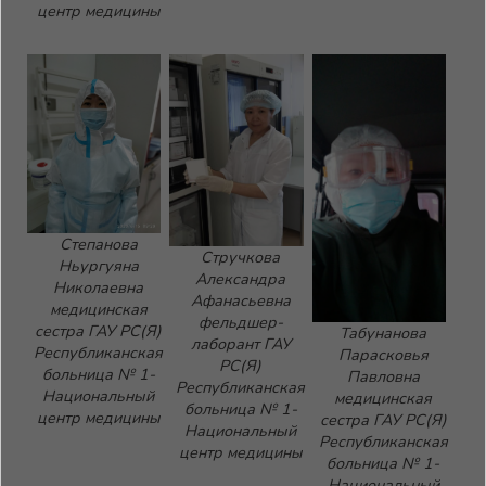
центр медицины
Степанова
Стручкова
Ньургуяна
Александра
Николаевна
Афанасьевна
медицинская
фельдшер-
сестра ГАУ РС(Я)
Табунанова
лаборант ГАУ
Республиканская
Парасковья
РС(Я)
больница № 1-
Павловна
Республиканская
Национальный
медицинская
больница № 1-
центр медицины
сестра ГАУ РС(Я)
Национальный
Республиканская
центр медицины
больница № 1-
Национальный