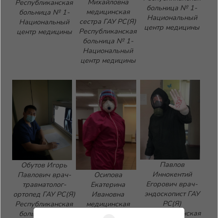
Михайловна
Республиканская
больница № 1-
медицинская
больница № 1-
Национальный
сестра ГАУ РС(Я)
Национальный
центр медицины
Республиканская
центр медицины
больница № 1-
Национальный
центр медицины
Павлов
Обутов Игорь
Иннокентий
Осипова
Павлович врач-
Егорович врач-
Екатерина
травматолог-
эндоскопист ГАУ
Ивановна
ортопед ГАУ РС(Я)
РС(Я)
медицинская
Республиканская
Республиканская
сестра ГАУ РС(Я)
больница № 1-