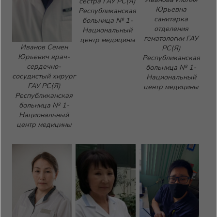
сестра ГАУ РС(Я)
Юрьевна
Республиканская
санитарка
больница № 1-
отделения
Национальный
гематологии ГАУ
центр медицины
Иванов Семен
РС(Я)
Юрьевич врач-
Республиканская
сердечно-
больница № 1-
сосудистый хирург
Национальный
ГАУ РС(Я)
центр медицины
Республиканская
больница № 1-
Национальный
центр медицины