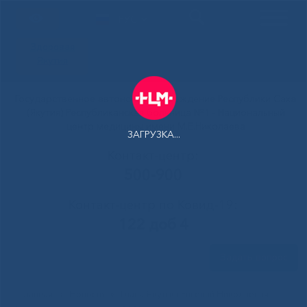
РУС
Здоровая
Якутия
Государственное автономное учреждение Республики Саха
(Якутия) Республиканская больница №1 - Национальный
центр медицины имени М.Е.Николаева
ЗАГРУЗКА...
Контакт-центр:
500-900
Контакт-центр по Ковид-19:
122 доб 4
Задать вопрос
Главная
»
Новости
»
Глава Якутска Евгений Николаевич