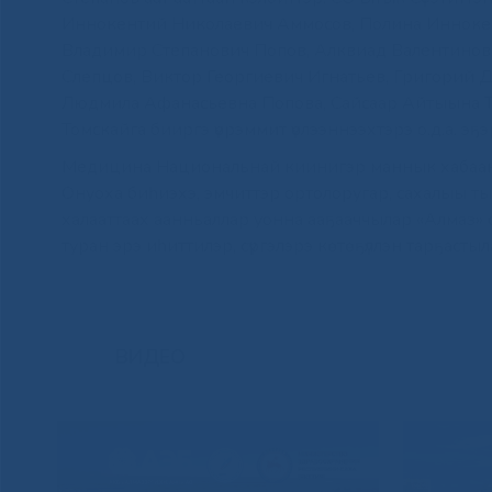
Иннокентий Николаевич Аммосов, Полина Иннокен
Владимир Степанович Попов, Алквиад Валентинов
Слепцов, Виктор Георгиевич Игнатьев, Григорий 
Людмила Афанасьевна Попова, Сайсаар Айтыына Та
Томскайга бииргэ үөрэммит үөлээннээхтэрэ о.д.а. эҕ
Медицина Национальнай киинигэр маннык хабаанн
Онуоха биһиэхэ, эмчиттэр ортолоругар, сахалыы тыл
халааттаах аанньаллар уонна ааҕааччылар «Алмаз» с
туран эрэ иһиттилэр, сүргэлэрэ көтөҕүллэн тарҕастыл
ВИДЕО