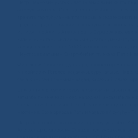
Петр Иванович уустук идэтин айар үлэни кытта дьүө
оҥоһуллубуттара. Онон дьоро тэрээһиҥҥэ кыһа ге
араҥатыгар туһуламмыт таһаарыы эрэдээксийэтин 
эрэдээктэрдэр – биллиилээх суруйааччы уонна су
исписэлиис Алина Анатолиевна Бурцева көхтөөх к
халыҥ кинигэни сыл аҥаарын устата кум-хам тутан
хараҕынан» кинигэтэ 2000 ахсаанынан тахсаат, түргэ
Неустроев аатынан Смарт-бибилитиэкэҕэ Петр Ива
Филология билимин дуоктара, профессор Варвара
Михайлович Гоголев, ааҕааччы, суруналыыс Надежд
саҥа кинигэни сыныйан ааҕан, кэрэхсэбиллээх ы
Биллэн турар, сүрэх хируругар эмтэммит дьон алгы
аатырбыт «Кэнчээри» оҕо народнай ансаамбылын сал
Степанович Парников Петр Ивановичка түөртэ эпэр
махтанна. Саха араадьыйатын чаҕылхай сулуһун Тара
Петр Ивановиһы эҕэрдэлии төрөөбүт-үөскээбит Кэб
Александр Сидорович Сивцев, култуура салаатын 
Степанов аат ааттаан кэлбиттэр. СӨ Ытык Сүбэтит