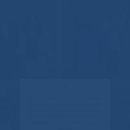
✕
Если Вы или Ваши родные и близкие
получали медицинскую помощь в
нашем центре, пожалуйста, уделите
пару минут и ответьте на несколько
вопросов о качестве работы нашего
центра.