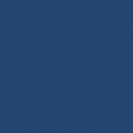
Для слабовидящих
Здоровая Якутия
Государственное автономное учреждение
Республиканская больница №1 - Национ
имени М.Е.Николаева
НОВОСТИ
ЦЕНТР
НОКОУ
ПАЦИЕНТ
Главная
»
Новости
»
Хирург сэһэнэ сүрэхтэннэ