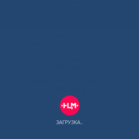
РУС
 Республики Саха (Якутия)
альный центр медицины
Контакт-центр:
500-900
Контакт-центр по Ковид-19:
122 доб 4
ЗАГРУЗКА...
АМ
ПЛАТНЫЕ УСЛУГИ
ТЕЛЕМЕДИЦИНА
ЦЕНТР КОМПЕТ