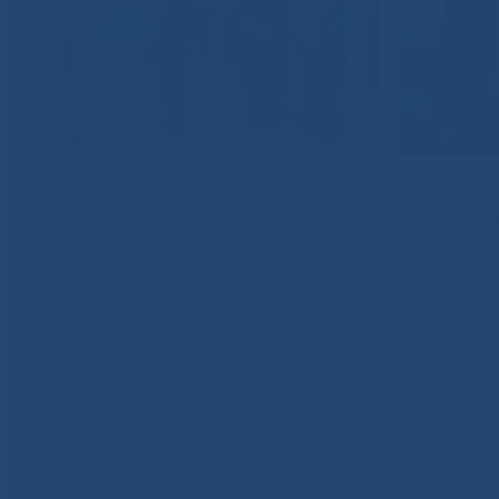
Муус устар 2 күнүгэр М.Е. Николаев аатын Медиц
олохтооҕун, РФ уоннна СӨ үтүөлээх бырааһын Пет
таһымнаахтык ыытылынна. Кинигэ С.А. Новгород
Сахабыт сиригэр аһаҕас сүрэх эпэрээссийэтэ саҕ
эттэххэ, биһирэм кэмигэр Петр Иванович эмтиир 
атыылаһан ыланнар, ааптарга дьоһуннаах бэлэҕ
Генеральнай дириэктэр Станислав Николаевич Жирк
эмчиттэргэ улахан суолталааҕын тоһоҕолоон бэлиэт
тыҥааһыннаах кэмнэрэ хараҕар киинэ курдук көстө
Иванович Иванов хирург сахалыы сэһэнин аатыр
тэҥнээтэ.