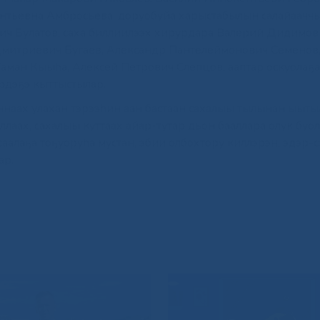
тьевна Амбросьева, доруобуйа харыстабылын салайаачч
ич Булатов, саха биллиилээх хирурдара Валерий Дидимов
Дмитриевич Бугаев, Александр Пантелеймонович Семенов
ман Кыыһа, Алексей Петрович Слепцов, ааптар оскуолаҕа
эрдэҕэ кыттыстылар.
аах улахан тэрээһин аан бастаан сахалыы тылынан ыыты
лаах, сахалыы куттаах айар-тутар дьон бааллара олук буолл
аалаҕа тоҕуоруһа мустан, эбии олбохтору киллэрэн, эдэр-с
ар.