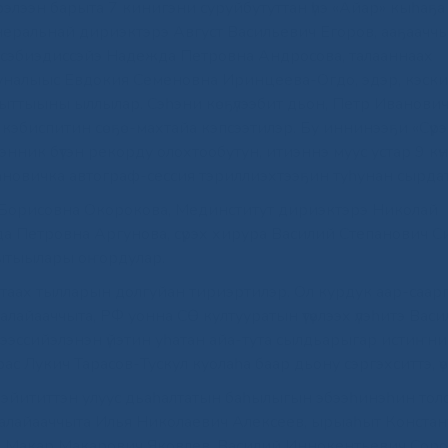
рэлээн барыта 7 кинигэни суруйбутуттан үһэ «Айар» кыһаҕа
неральнай дириэктэрэ Август Васильевич Егоров, ааҕаачч
сэбиэдиссэйэ Надежда Петровна Андросова, талааннаах
руналыыс Евдокия Семеновна Иринцеева-Огдо, эдэр, кэски
ыттыыны ыллылар. Сэһэни көҕүлээбит дьон, Петр Иванович
 кэбиспитин сөҕө-махтайа кэпсээтилэр. Бу иннинээҕи «Сүр
нник бүтэн рекорду олохтообутун, итиэннэ муус устар 9 күнү
новичка автограф-сессия тэриллиэхтээҕин туһунан сырда
 Борисовна Окорокова, Мединститут дириэктэрэ Николай
а Петровна Аргунова, сүрэх хирура Василий Степанович 
рытыылары оҥордулар.
стаах тылларын долгуйан тириэртилэр. Ол курдук аар-саар
айааччыта, РФ уонна СӨ култууратын үтүөлээх үлэһитэ Вас
ээссийэлэнэн үйэтин уһатан айа-тута сылдьарыгар истиҥн
с Лукич Тарасов-Тускул куолаһа баар дьону сэргэхситтэ, үө
ээйититтэн улуус дьаһалтатын баһылыгын эбээһинэһин тол
салайааччыта Илья Николаевич Алексеев, ырыаһыт Конста
тэн Макар Макарович Яковлев, Василий Иннокентьевич Сор