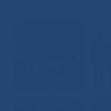
Хирург сэһэнэ сүрэхтэннэ