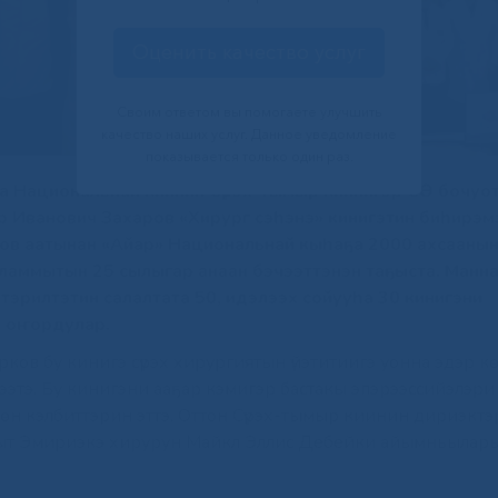
Оценить качество услуг
Своим ответом вы помогаете улучшить
качество наших услуг. Данное уведомление
показывается только один раз.
ина Национальнай киинин Сүрэх-тымыр киинигэр СӨ бочуо
р Иванович Захаров «Хирург сэһэнэ» кинигэтин биһирэмэ 
ов аатынан «Айар» Национальнай кыһаҕа 2000 ахсааны
аламмытын 25 сылыгар анаан бэчээттэнэн таҕыста. Манн
тэрилтэтин салалтата 50, идэлээх сойууһа 30 кинигэни
и оҥордулар.
ов бу кинигэ сүрэх хирургиятын үйэтитиигэ уонна эдэр кө
ээтэ. Бу кинигэни ааҕар кэмигэр бастакы эпэрээссийэлэр
н кэлбиттэрин эттэ. Оттон Сүрэх-тымыр киинин дириэктэрэ
быт Эмириэкэ хирурун Майкл Эллис Дебейки айымньылар