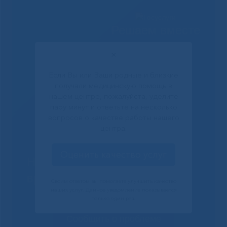
Решаем вместе
✕
Если Вы или Ваши родные и близкие
получали медицинскую помощь в
нашем центре, пожалуйста, уделите
пару минут и ответьте на несколько
вопросов о качестве работы нашего
центра.
Оценить качество услуг
Не смогли записаться к
врачу?
Своим ответом вы помогаете улучшить качество
наших услуг. Данное уведомление показывается
только один раз.
Сообщить о проблеме