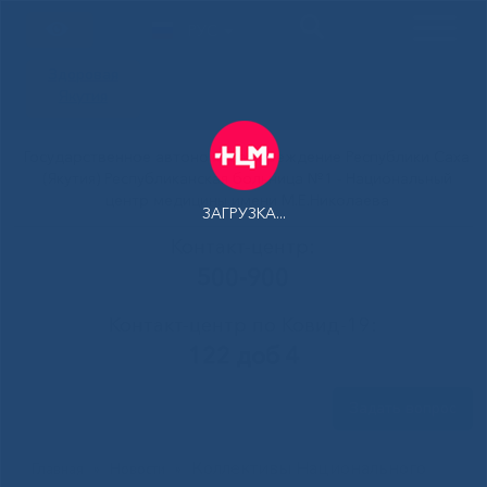
РУС
Здоровая
Якутия
Государственное автономное учреждение Республики Саха
(Якутия) Республиканская больница №1 - Национальный
центр медицины имени М.Е.Николаева
ЗАГРУЗКА...
Контакт-центр:
500-900
Контакт-центр по Ковид-19:
122 доб 4
Задать вопрос
Коллективы Национального
Главная
»
Новости
»