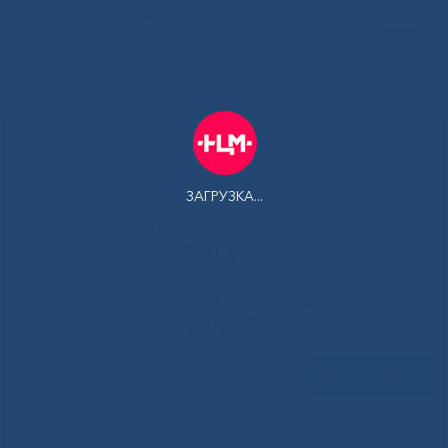
РУС
Здоровая
Якутия
Государственное автономное учреждение Республики Саха
(Якутия) Республиканская больница №1 - Национальный
центр медицины имени М.Е.Николаева
ЗАГРУЗКА...
Контакт-центр:
500-900
Контакт-центр по Ковид-19:
122 доб 4
Задать вопрос
Главная
»
Новости
»
Медицинский совет ГАУ РС (Я) «РБ№1-