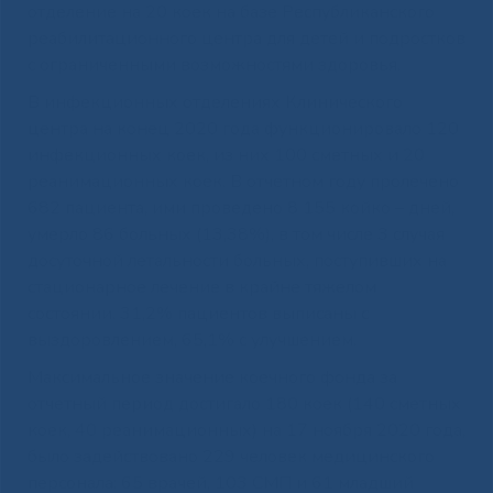
отделение на 20 коек на базе Республиканского
реабилитационного центра для детей и подростков
с ограниченными возможностями здоровья.
В инфекционных отделениях Клинического
центра на конец 2020 года функционировало 120
инфекционных коек, из них 100 сметных и 20
реанимационных коек. В отчетном году пролечено
682 пациента, ими проведено 8 155 койко – дней,
умерло 86 больных (13,38%), в том числе 3 случая
досуточной летальности больных, поступивших на
стационарное лечение в крайне тяжелом
состоянии. 31,2% пациентов выписаны с
выздоровлением, 65,1% с улучшением.
Максимальное значение коечного фонда за
отчетный период достигало 180 коек (140 сметных
коек, 40 реанимационных) на 17 ноября 2020 года,
было задействовано 229 человек медицинского
персонала: 65 врачей, 103 СМП и 61 младший