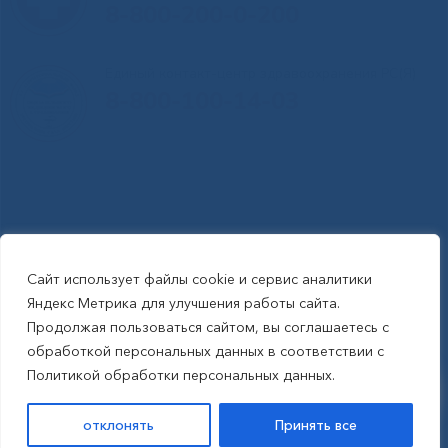
8-800-200-0-200
Единый контакт-центр здравоохранения РС(Я)
8-800-100-14-03
Сайт использует файлы cookie и сервис аналитики
RSS-обновления
|
Карта сайта
Яндекс Метрика для улучшения работы сайта.
This site is protected by reCAPTCHA and the Google Privacy Policyand
Продолжая пользоваться сайтом, вы соглашаетесь с
Terms of Service apply (Этот сайт защищен reCAPTCHA, на нем
обработкой персональных данных в соответствии с
применимы Политика конфиденциальности и Условия использования
Политикой обработки персональных данных.
Google).
отклонять
Принять все
САЙТ СОЗДАН:
ООО "ЭЙФОС"
. ИНФОРМАЦИОННЫЕ ТЕХНОЛОГИИ