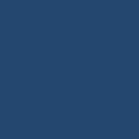
НЦМ» по итогам деятельности Центра за 2020 год
Медицинский совет ГАУ РС (Я) «РБ№1-
НЦМ» по итогам деятельности Центра за
2020 год
18 марта в Национальном центре медицины
прошло заседание Медицинского совета
Национального центра медицины по итогам
деятельности Центра за 2020 год. Заслушаны
выступления генерального директора Лугинова
Н.В. и заместителя генерального директора по
экономике Панасенковой Ю.М. Подведены итоги
ушедшего года и намечены задачи на 2021 год.
На все показатели деятельности учреждения в
2020 году существенно повлияли ограничительные
мероприятия по предотвращению
распространения новой коронавирусной
инфекции (COVID-19): ограничение планового