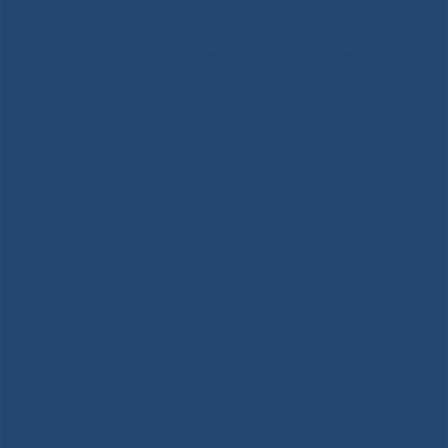
амбулаторного приема как взрослых и детей,
оказания плановой стационарной помощи и
специфика работы инфекционных отделений.
В 2020 г. в ГАУ РС (Я) «РБ№1-НЦМ» пролечено 15
704 больных, что на 7 851 человек (на 49,9%)
меньше, чем в 2019 г., выполнено 173 390
посещений, что в 2 раза меньше количества
посещений, выполненных в 2019 году, выполнено
8 107 операций — отмечается снижение
количества оперированных больных на 43,6% (на 4
750). Специфика работы Перинатального центра
позволила обеспечить лишь незначительное
снижение общего количества родов в период
ввода ограничительных мер по оказанию плановой
медицинской помощи в сравнении с другими
центрами НЦМ. В 2020 г. количество родов
уменьшилось на 9,3% (на 246)
В течение года в НЦМ были последовательно