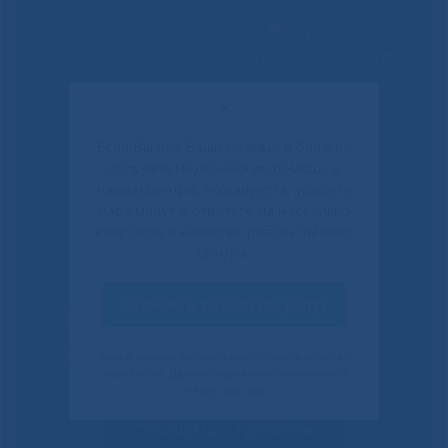
Решаем вместе
✕
Если Вы или Ваши родные и близкие
получали медицинскую помощь в
нашем центре, пожалуйста, уделите
пару минут и ответьте на несколько
вопросов о качестве работы нашего
центра.
Оценить качество услуг
Не смогли записаться к
врачу?
Своим ответом вы помогаете улучшить качество
наших услуг. Данное уведомление показывается
только один раз.
Сообщить о проблеме