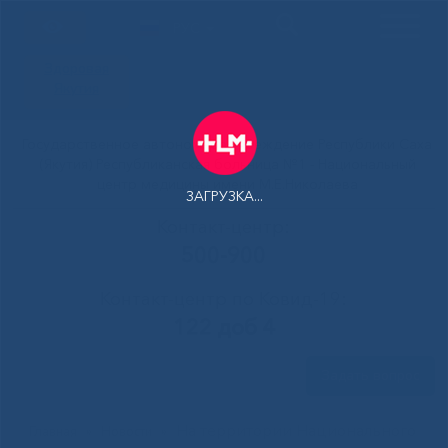
РУС
Здоровая
Якутия
Государственное автономное учреждение Республики Саха
(Якутия) Республиканская больница №1 - Национальный
центр медицины имени М.Е.Николаева
ЗАГРУЗКА...
Контакт-центр:
500-900
Контакт-центр по Ковид-19:
122 доб 4
Задать вопрос
На территории Национального
Главная
»
Новости
»