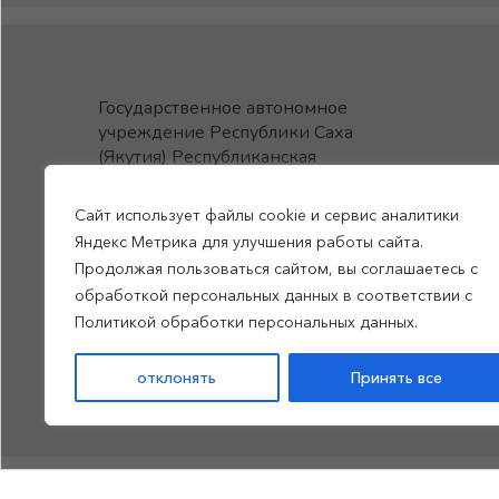
Государственное автономное
учреждение Республики Саха
(Якутия) Республиканская
больница №1 - Национальный
центр медицины
Сайт использует файлы cookie и сервис аналитики
им.М.Е.Николаева
Яндекс Метрика для улучшения работы сайта.
Продолжая пользоваться сайтом, вы соглашаетесь с
обработкой персональных данных в соответствии с
Все права защищены, 2026
Политикой обработки персональных данных.
Политика обработки
отклонять
Принять все
персональных данных