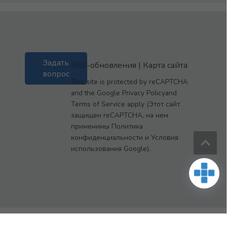
Задать
RSS-обновления
|
Карта сайта
вопрос
This site is protected by reCAPTCHA
and the Google Privacy Policyand
Terms of Service apply (Этот сайт
защищен reCAPTCHA, на нем
применимы Политика
конфиденциальности и Условия
использования Google).