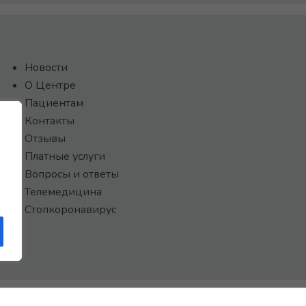
Новости
О Центре
Пациентам
Контакты
Отзывы
Платные услуги
Вопросы и ответы
Телемедицина
Стопкоронавирус
САЙТ СОЗДАН:
ООО "ЭЙФОС"
. ИНФОРМАЦИОННЫЕ ТЕХНОЛОГИИ