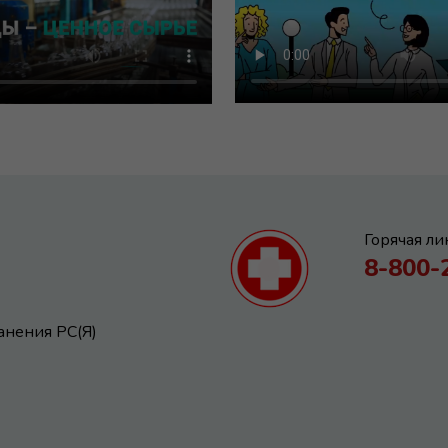
Горячая л
8-800-
анения РС(Я)