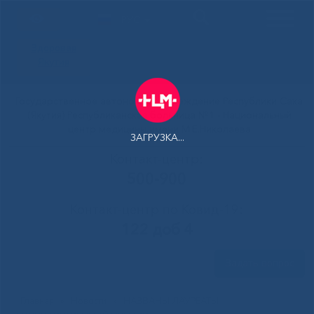
РУС
Здоровая
Якутия
Государственное автономное учреждение Республики Саха
(Якутия) Республиканская больница №1 - Национальный
центр медицины имени М.Е.Николаева
ЗАГРУЗКА...
Контакт-центр:
500-900
Контакт-центр по Ковид-19:
122 доб 4
Задать вопрос
Главная
»
Новости
»
НАЗВАНЫ ЛАУРЕАТЫ