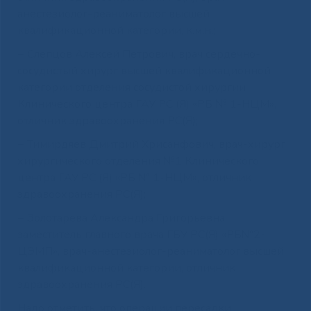
анестезиолог-реаниматолог высшей
квалификационной категории, к.м.н.;
− Слепцов Алексей Петрович, врач сердечно-
сосудистый хирург высшей квалификационной
категории отделения сосудистой хирургии
Клинического центра ГАУ РС (Я) «РБ № 1-НЦМ»,
отличник здравоохранения РС(Я);
− Тимирдяев Дмитрий Хрисанфович, врач-хирург
хирургического отделения №1 Клинического
центра ГАУ РС (Я) «РБ № 1-НЦМ», отличник
здравоохранения РС(Я);
− Золотарева Александра Григорьевна,
заместитель главного врача ГБУ РС(Я) «РБ№2-
ЦЭМП», врач-анестезиолог-реаниматолог высшей
квалификационной категории, отличник
здравоохранения РС(Я).
Надо отметить, что операции пересадки