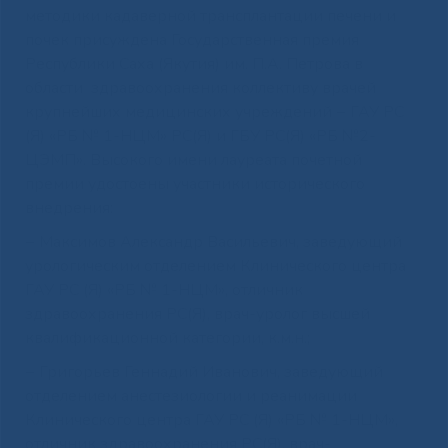
методики кадаверной трансплантации печени и
почек присуждена Государственная премия
Республики Саха (Якутия) им. П.А. Петрова в
области здравоохранения коллективу врачей
крупнейших медицинских учреждений − ГАУ РС
(Я) «РБ № 1-НЦМ» РС(Я) и ГБУ РС(Я) «РБ №2-
ЦЭМП». Высокого имени лауреата почетной
премии удостоены участники исторического
внедрения:
− Максимов Александр Васильевич, заведующий
урологическим отделением Клинического центра
ГАУ РС (Я) «РБ № 1-НЦМ», отличник
здравоохранения РС(Я), врач-уролог высшей
квалификационной категории, к.м.н.;
− Григорьев Геннадий Иванович, заведующий
отделением анестезиологии и реанимации
Клинического центра ГАУ РС (Я) «РБ № 1-НЦМ»,
отличник здравоохранения РС(Я), врач-