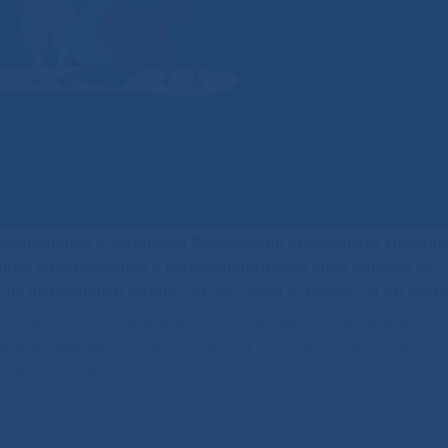
авоохранения Российской Федерации проводится Неделя
дств, приуроченная к Международному дню борьбы со
 их незаконным оборотом, который отмечается 26 июня
рьезных угроз современного общества. Употребление
ка, влияет на психику, приводит к социальной изоляции,
ненных ориентиров.
на нервную систему и изменяют сознание человека. Они
зга, вызывая привыкание и зависимость. Со временем че