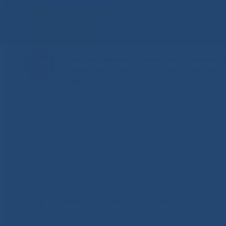
Для слабовидящих
Здоровая Якутия
Государственное автономное учреждение
Республиканская больница №1 - Национ
имени М.Е.Николаева
НОВОСТИ
ЦЕНТР
НОКОУ
ПАЦИЕНТ
Главная
»
Новости
»
Неделя профилактики употребления н