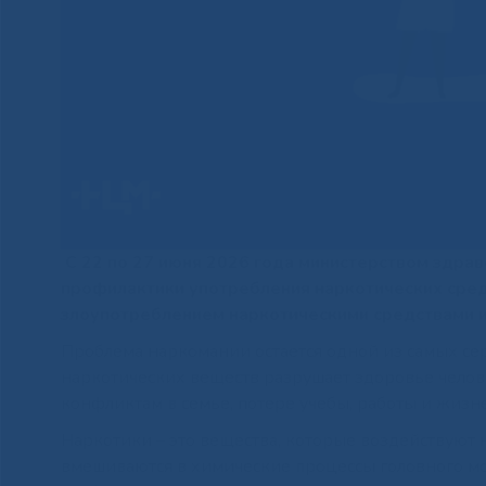
С 22 по 27 июня 2026 года министерством здр
профилактики употребления наркотических сре
злоупотреблением наркотическими средствами и
Проблема наркомании остается одной из самых се
наркотических веществ разрушает здоровье челове
конфликтам в семье, потере учебы, работы и жиз
Наркотики – это вещества, которые воздействуют 
вмешиваются в химические процессы головного мо