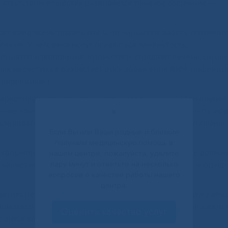
и отсутствии вещества развивается тяжелое состояние –
ят вред всему организму. Они нарушают работу головного
яние. У человека могут появляться замкнутость,
приятия и поведения. Кроме того, страдают печень, сердц
ых наркотиков возрастает риск заражения ВИЧ-инфекци
 инфекциями.
 наркотиков часто приобщаются молодые люди. Причинами
ияние компании, попытка уйти от проблем или получить но
✕
ледовать тяжелая зависимость, которая разрушает планы,
Если Вы или Ваши родные и близкие
получали медицинскую помощь в
нформирования. Подростки, молодежь и взрослые должны
нашем центре, пожалуйста, уделите
пару минут и ответьте на несколько
 наркотиков, но и о социальных, психологических и юрид
вопросов о качестве работы нашего
центра.
шения между родителями и детьми, внимание к кругу общ
помогают вовремя заметить тревожные изменения. Откр
Оценить качество услуг
новится важной защитой от опасного выбора.