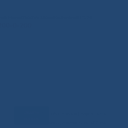
иния Министерства здравоохранения РС(Я)
200-0-200
Задать
RSS-обновления
|
Карта сайта
вопрос
This site is protected by reCAPTCHA