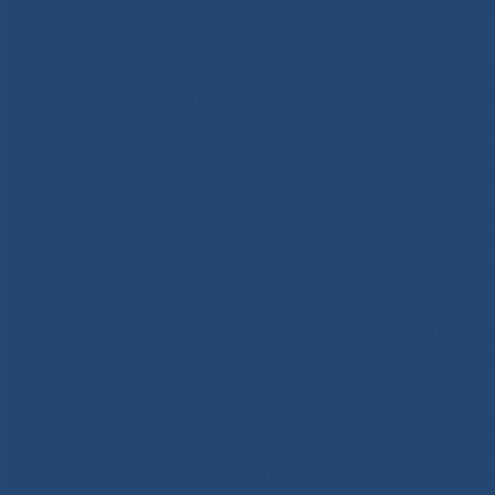
требуется увеличивать дозу и частоту приема, а пр
абстинентный синдром, или «ломка».
Важно помнить, что психоактивные вещества нанос
ухудшают память, мышление и эмоциональное состо
раздражительность, тревожность, расстройства вос
иммунная система. При употреблении инъекционн
вирусными гепатитами В и С и другими опасными
Особую тревогу вызывает то, что к употреблению
быть любопытство, желание казаться взрослее, вл
ощущения. Но за таким «экспериментом» может пос
и будущее.
Профилактика наркомании должна начинаться с и
только о медицинских последствиях употребления
рисках.
Не менее важна роль семьи. Доверительные отно
интересам и эмоциональному состоянию ребенка 
разговор без запугивания и равнодушия часто ста