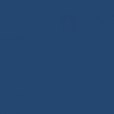
Горячая л
8-800-
анения РС(Я)
Новости
О Центре
Пациентам
Контакты