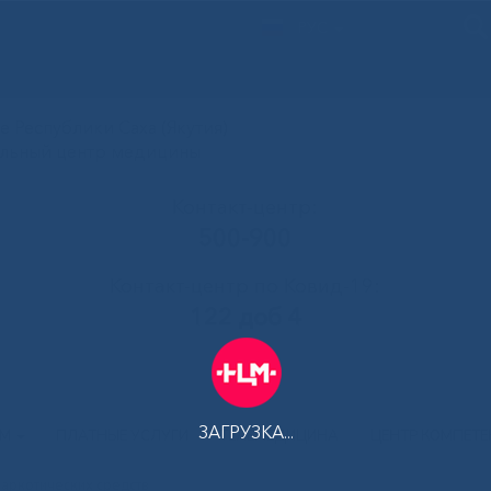
РУС
 Республики Саха (Якутия)
альный центр медицины
Контакт-центр:
500-900
Контакт-центр по Ковид-19:
122 доб 4
ЗАГРУЗКА...
АМ
ПЛАТНЫЕ УСЛУГИ
ТЕЛЕМЕДИЦИНА
ЦЕНТР КОМПЕТ
аркотических средств