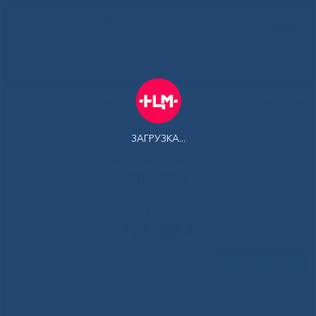
РУС
Здоровая
Якутия
Государственное автономное учреждение Республики Саха
(Якутия) Республиканская больница №1 - Национальный
центр медицины имени М.Е.Николаева
ЗАГРУЗКА...
Контакт-центр:
500-900
Контакт-центр по Ковид-19:
122 доб 4
Задать вопрос
Главная
»
Новости
»
Неделя здорового долголетия