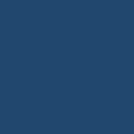
доктор медицинских наук Исай Давидович Сапир.
В последующем, отделение возглавляли Л.Д.
Даурова, Г.А.Жарникова, кавалер ордена Ленина,
заслуженный врач РСФСР А.И. Владимирцев,
Народный врач СССР Л.И.Бабенко, заслуженный
врач РФ Л.Т.Оконешникова, которые внесли
большой вклад в развитие не только
неврологической службы, но и в целом
здравоохранения Республики.
История неврологической службы ‒ это славный
путь профессионального роста и достижений. В
настоящее время свое возрождение
неврологическая служба получила в
Республиканской больнице №1 — Национальном
центре медицины, где в 2022 году на базе
Кардиососудистого центра открылось
неврологическое отделение для больных с острыми
нарушениями мозгового кровообращения со своим