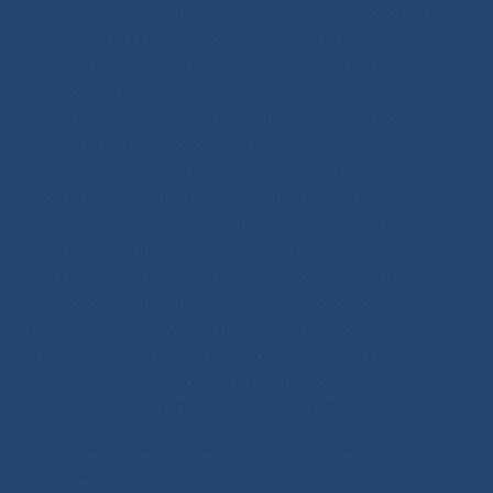
доклад на тему: «Глубинная стимуляция головного
при болезни Паркинсона: 5-летний опыт
коллаборации Якутск-Владивосток». Своими
наблюдениями по результатам многолетней
клинической практики поделилась заведующая
отделением неврологии и нейрогенетики
Клинического центра, заслуженный врач РФ
Людмила Тимофеевна Оконешникова. Тема ее
доклада ‒ «Терапия рассеянного склероза: по
следам клинических рекомендаций». Научный
интерес ученицы Людмилы Тимофеевны, врача-
невролога Надежды Юрьевны Гороховой
воплотится в будущем в кандидатскую
диссертацию, и ее доклад, составленный на
рабочих материалах, назывался «Болезни спектра
оптикомиелита в Республике Саха (Якутия)».
На конференции наши коллеги, уникальные
специалисты, получили заслуженные награды. Так,