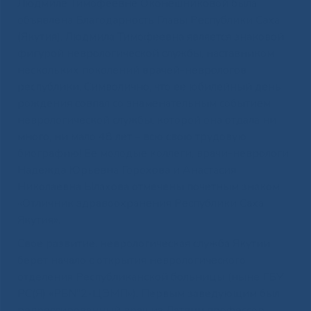
Людмиле Тимофеевне Оконешниковой была
объявлена Благодарность Главы Республики Саха
(Якутия). Людмила Тимофеевна является знаковой
фигурой неврологической службы, наставником
нескольких поколений врачей-неврологов
республики. Символично, что ее юбилейный день
рождения совпал со знаменательным событием
неврологической службы, которой она отдала ни
много, ни мало 48 лет ‒ всю свою трудовую
биографию! Ее молодые коллеги, врачи-неврологи
Надежда Юрьевна Горохова и Анастасия
Николаевна Ылахова отмечены почетным знаком
«Отличник здравоохранения Республики Саха
Якутия».
Свое развитие, неврологическая служба Якутии
берет начало с открытия неврологического
отделения Республиканской больницы (ныне ГБУ
РС(Я) «РБ№2-ЦЭМП»). Первым заведующим был
репрессированный врач из Латвии профессор,