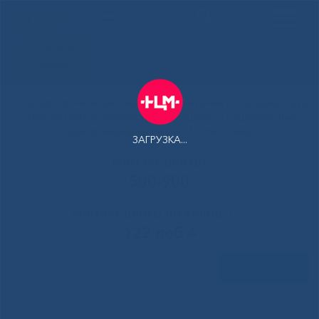
РУС
Здоровая
Якутия
Государственное автономное учреждение Республики Саха
(Якутия) Республиканская больница №1 - Национальный
центр медицины имени М.Е.Николаева
ЗАГРУЗКА...
Контакт-центр:
500-900
Контакт-центр по Ковид-19:
122 доб 4
Задать вопрос
Главная
»
Новости
»
Неврологической службе Якутии ‒ 80