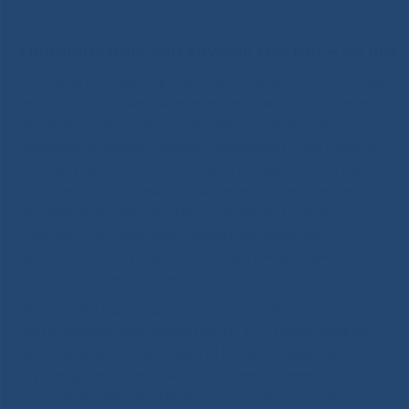
лет
Неврологической службе Якутии ‒ 80 лет
30 июня по 1 июля в Якутске прошла Всероссийская
научно-практическая конференция «Актуальные
проблемы неврологии», посвященная 80-летию
неврологической службы Республики Саха (Якутия).
Состав участников юбилейной конференции был
солидный, принимали участие ведущие ученые из
Казани, Красноярска, Новосибирска, Томска и
Москвы. Активно обсуждались вопросы по
демиелинизирующим, нейродегенеративным
заболеваниям и эпилепсии.
Выступили с докладами и наши коллеги из
Республиканской больницы № 1 — Национального
центра медицины имени М.Е. Николаева. Так,
руководитель Центра мозга и нейрогенетики,
к.м.н. Алексей Алексеевич Таппахов представил