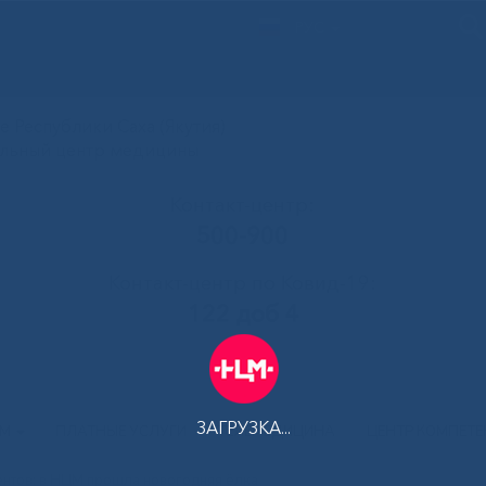
РУС
 Республики Саха (Якутия)
альный центр медицины
Контакт-центр:
500-900
Контакт-центр по Ковид-19:
122 доб 4
ЗАГРУЗКА...
АМ
ПЛАТНЫЕ УСЛУГИ
ТЕЛЕМЕДИЦИНА
ЦЕНТР КОМПЕТ
ентов: в НЦМ прошла новогодняя ёлка