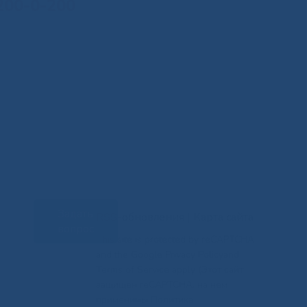
200-0-200
Задать
RSS-обновления
|
Карта сайта
вопрос
This site is protected by reCAPTCHA
and the Google Privacy Policyand
Terms of Service apply (Этот сайт
защищен reCAPTCHA, на нем
применимы Политика