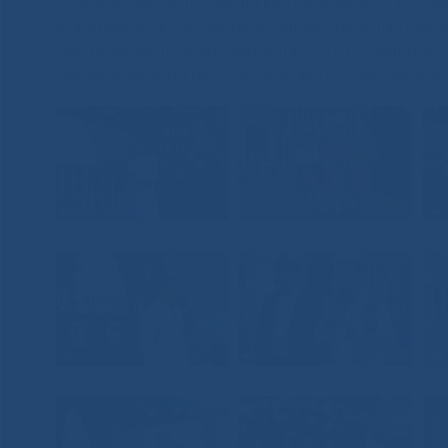
Руководство Республиканской больницы №1 – На
благодарность постоянному социальному партнер
неоценимую помощь пациентам. Это сотрудничеств
современные технологии сочетаются с человечески