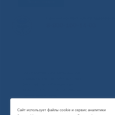
Задать вопрос
Единый контакт-центр здравоохр
8-800-100-14-03
Государственное автономное
учреждение Республики Саха
(Якутия) Республиканская
больница №1 - Национальный
центр медицины
им.М.Е.Николаева
Сайт использует файлы cookie и сервис аналитики