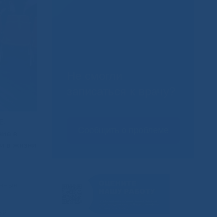
Не смогли
записаться к врачу?
Е.
Сообщить о проблеме
ние в
м в жизни
ичные
ой