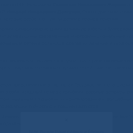
имени М.Е. Николаева
Станислав Николаевич Жирков
и
 АО
Николай Николаевич Долгунов.
Они подчеркнули важ
, которые особенно нужны детям в период лечения.
дарами, символизирующими взаимную заботу и благодарно
центру медицины современные многофункциональные кро
ебывания детей в больнице, сделав их лечение и уход бо
всех маленьких пациентов вручил под торжественные ф
рок – картину, созданную руками детей, находящихся на 
овое представление от артистов Государственного цирка 
а в себя: изящный номер с голубями, весёлые репризы с
хупом, мыльными пузырями и жонглированием, волшебные
 поразивший гибкостью и грацией артистов.
 зимних волшебников – Чысхаана и Хаарчааны. Они зажгл
✕
м праздником.
Если Вы или Ваши родные и близкие