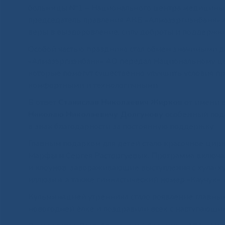
больницы №1 – Национального центра медицины 
председатель правления АКБ «Алмазэргиэнбанк»
веры в выздоровление, силу доброты и поддержки
Особой частью праздника стал обмен значимыми 
«Алмазэргиэнбанк» АО передал Национальному 
которые помогут существенно улучшить условия пр
комфортными и технологичными.
В ответ
Станислав Николаевич Жирков
от имени 
Николаю Николаевичу Долгунову
особенный пода
в знак благодарности за постоянную поддержку.
Главным подарком для детей стало красочное цирк
Марфы и Сергея Расторгуевых. Программа включал
и клоунов, завораживающие выступления с хула-
иллюзии, а также гимнастический номер «Каучук»,
Кульминацией утренника стало появление главных
новогодней ёлке и поздравили всех с наступающи