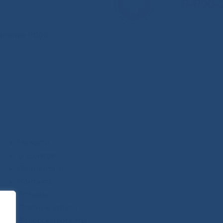
8-800-
анения РС(Я)
Новости
О Центре
Пациентам
Контакты
Отзывы
Платные услуги
Вопросы и ответы