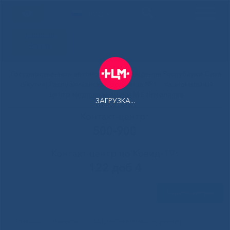
РУС
Здоровая
Якутия
Государственное автономное учреждение Республики Саха
(Якутия) Республиканская больница №1 - Национальный
центр медицины имени М.Е.Николаева
ЗАГРУЗКА...
Контакт-центр:
500-900
Контакт-центр по Ковид-19:
122 доб 4
Задать вопрос
Общественный куратор
Главная
»
Новости
»