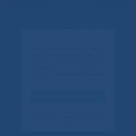
Решаем вместе
✕
Если Вы или Ваши родные и близкие
получали медицинскую помощь в
нашем центре, пожалуйста, уделите
пару минут и ответьте на несколько
вопросов о качестве работы нашего
центра.
Оценить качество услуг
Не смогли записаться к
врачу?
Своим ответом вы помогаете улучшить качество
наших услуг. Данное уведомление показывается
только один раз.