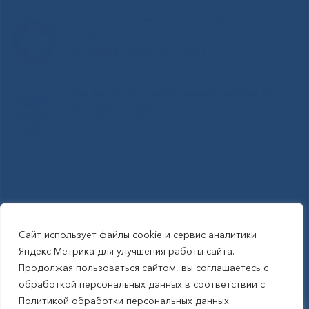
Горячая линия Министерства здравоохранения
РС(Я)
8-800-200-0-200
Единый контакт-центр здравоохранения РС(Я)
8-800-100-14-03
Сайт использует файлы cookie и сервис аналитики
RSS-обновления
|
Карта сайта
Яндекс Метрика для улучшения работы сайта.
This site is protected by reCAPTCHA and the Google Privacy Policyand
Продолжая пользоваться сайтом, вы соглашаетесь с
Terms of Service apply (Этот сайт защищен reCAPTCHA, на нем
обработкой персональных данных в соответствии с
применимы Политика конфиденциальности и Условия использования
Политикой обработки персональных данных.
Google).