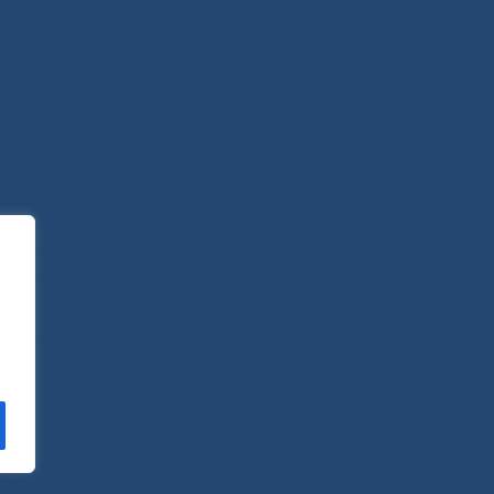
Новости
О Центре
Пациентам
Контакты
Отзывы
Платные услуги
Вопросы и ответы
Телемедицина
Стопкоронавирус
САЙТ СОЗДАН:
ООО "ЭЙФОС"
. ИНФОРМАЦИОННЫЕ ТЕХНОЛОГИИ