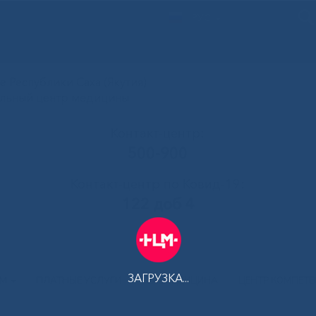
РУС
 Республики Саха (Якутия)
альный центр медицины
Контакт-центр:
500-900
Контакт-центр по Ковид-19:
122 доб 4
ЗАГРУЗКА...
АМ
ПЛАТНЫЕ УСЛУГИ
ТЕЛЕМЕДИЦИНА
ЦЕНТР КОМПЕТ