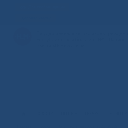
Для слабовидящих
Здоровая Якутия
Государственное автономное учреждение
Республиканская больница №1 - Национ
имени М.Е.Николаева
НОВОСТИ
ЦЕНТР
НОКОУ
ПАЦИЕНТ
Главная
»
Новости
»
Отопительный сезон 2021-2022г.