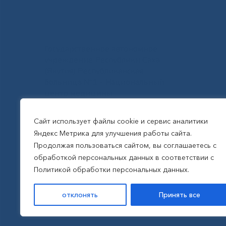
Государственное автономное
учреждение Республики Саха
(Якутия) Республиканская
больница №1 - Национальный
центр медицины
им.М.Е.Николаева
Сайт использует файлы cookie и сервис аналитики
Яндекс Метрика для улучшения работы сайта.
Все права защищены, 2026
Продолжая пользоваться сайтом, вы соглашаетесь с
обработкой персональных данных в соответствии с
Политика обработки
Политикой обработки персональных данных.
персональных данных
отклонять
Принять все