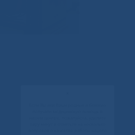
✕
Если Вы или Ваши родные и близкие
получали медицинскую помощь в
нашем центре, пожалуйста, уделите
пару минут и ответьте на несколько
вопросов о качестве работы нашего