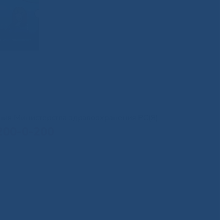
иния Министерства здравоохранения РС(Я)
200-0-200