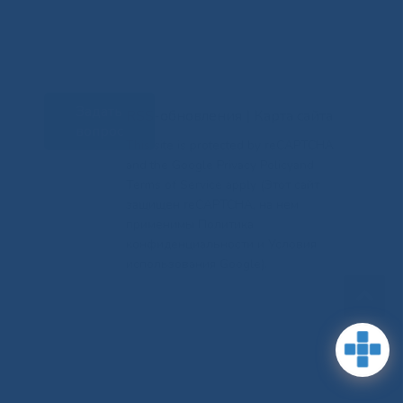
Задать
RSS-обновления
|
Карта сайта
вопрос
This site is protected by reCAPTCHA
and the Google Privacy Policyand
Terms of Service apply (Этот сайт
защищен reCAPTCHA, на нем
применимы Политика
конфиденциальности и Условия
использования Google).