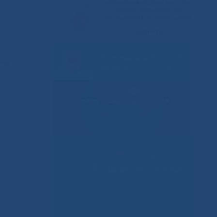
ому
Решаем вместе