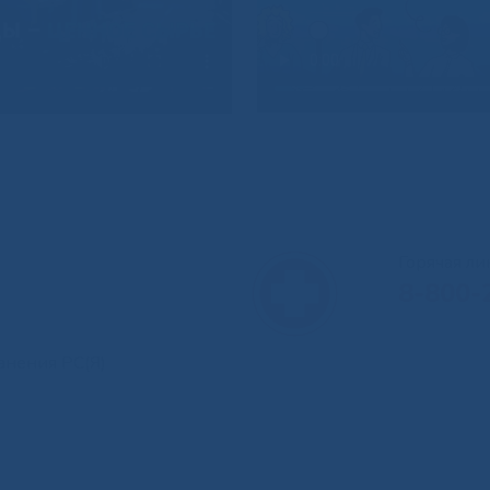
Горячая л
8-800-
анения РС(Я)