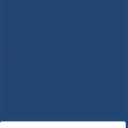
Задать вопрос
Горячая линия Министерства здравоохранения
РС(Я)
8-800-200-0-200
Единый контакт-центр здравоохранения РС(Я)
8-800-100-14-03