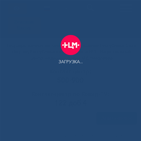
РУС
Здоровая
Якутия
Государственное автономное учреждение Республики Саха
(Якутия) Республиканская больница №1 - Национальный
центр медицины имени М.Е.Николаева
ЗАГРУЗКА...
Контакт-центр:
500-900
Контакт-центр по Ковид-19:
122 доб 4
Задать вопрос
Главная
»
Новости
»
Поздравление генерального директора