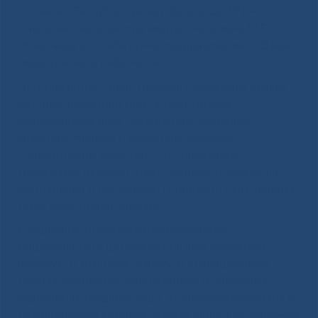
От имени Республиканской больницы №1 –
Национального центра медицины имени М.Е.
Николаева и от себя лично поздравляю вас с Днём
медицинского работника!
Этот праздник – дань глубокого уважения людям,
которые посвятили свою жизнь самому
благородному делу: сохранению здоровья,
спасению жизней и служению человеку.
Медицинский работник – это призвание,
требующее высокой ответственности, мужества,
сострадания и постоянной готовности быть рядом с
теми, кому нужна помощь.
Ежедневно многотысячный коллектив
Национального центра медицины выполняет
большую и значимую работу. В операционных,
палатах, кабинетах, лабораториях и приёмных
отделениях трудятся люди, от профессионализма и
неравнодушия которых зависят здоровье, надежда