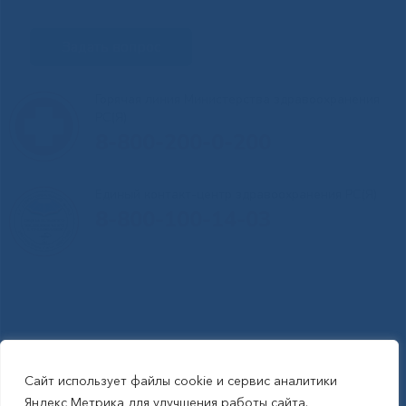
Задать вопрос
Горячая линия Министерства здравоохранения
РС(Я)
8-800-200-0-200
Единый контакт-центр здравоохранения РС(Я)
8-800-100-14-03
Сайт использует файлы cookie и сервис аналитики
RSS-обновления
|
Карта сайта
Яндекс Метрика для улучшения работы сайта.