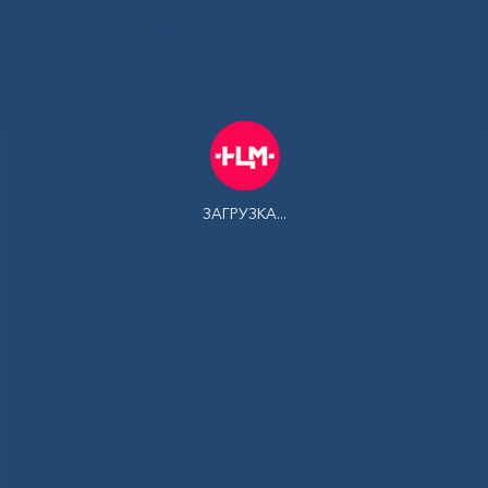
РУС
Здоровая
Якутия
Государственное автономное учреждение Республики Саха
(Якутия) Республиканская больница №1 - Национальный
центр медицины имени М.Е.Николаева
ЗАГРУЗКА...
Контакт-центр:
500-900
Контакт-центр по Ковид-19:
122 доб 4
Задать вопрос
Главная
»
Новости
»
Поздравление генерального директора