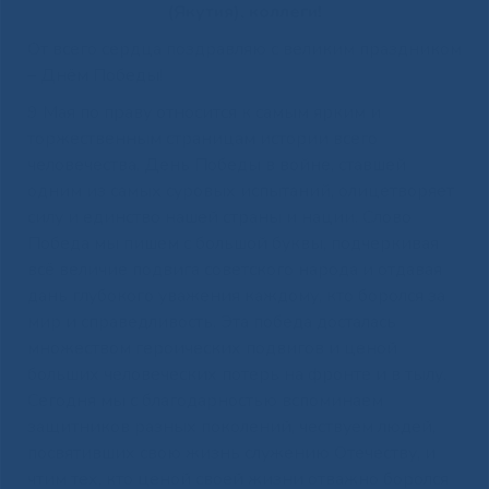
(Якутия), коллеги!
От всего сердца поздравляю с великим праздником
– Днём Победы!
9 Мая по праву относится к самым ярким и
торжественным страницам истории всего
человечества. День Победы в войне, ставшей
одним из самых суровых испытаний, олицетворяет
силу и единство нашей страны и нации. Слово
Победа мы пишем с большой буквы, подчеркивая
всё величие подвига советского народа и отдавая
дань глубокого уважения каждому, кто боролся за
мир и справедливость. Эта победа досталась
множеством героических подвигов и ценой
больших человеческих потерь на фронте и в тылу.
Сегодня мы с благодарностью вспоминаем
защитников разных поколений, чествуем людей,
посвятивших свою жизнь служению Отечеству, и
чтим тех, кто ценой своей жизни отважно боролся