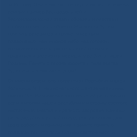
за Родину. Они – настоящие герои нашего времени,
вечный пример беспредельной и
бескомпромиссной отваги, образец мужества и
стойкости, чести и доблести. Мы всегда будем
помнить ветеранов и тружеников тыла,
подаривших нам мирное небо над головой,
возможность жить, растить детей и внуков,
трудиться и развивать медицину во благо нашей
Родины. Память о героях фронта и тыла всегда
будет жить в наших сердцах!
От имени огромного коллектива Республиканской
больницы №1-Национального центра медицины
имени М.Е. Николаева в этот великий день желаю
всем жителям нашей республики и страны светлого
настроения, счастья и крепкого здоровья. Каждый
день радуйтесь душой и сердцем, дарите людям
свою доброту и понимание, храните память о
подвигах тех, кто подарил нам светлое небо и