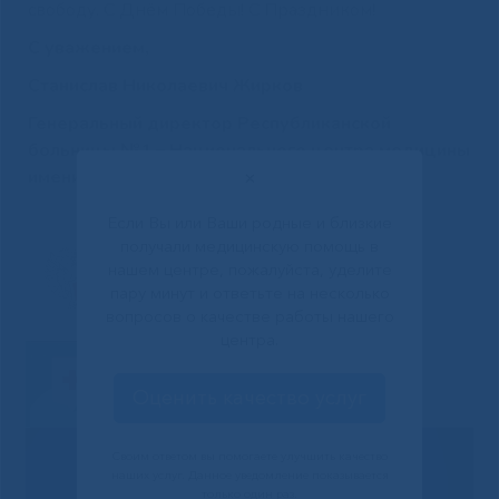
свободу. С Днём Победы! С Праздником!
С уважением,
Станислав Николаевич Жирков
Генеральный директор Республиканской
больницы №1 – Национального центра медицины
имени М.Е. Николаева
✕
Если Вы или Ваши родные и близкие
получали медицинскую помощь в
нашем центре, пожалуйста, уделите
пару минут и ответьте на несколько
вопросов о качестве работы нашего
центра.
Оценить качество услуг
Своим ответом вы помогаете улучшить качество
наших услуг. Данное уведомление показывается
только один раз.