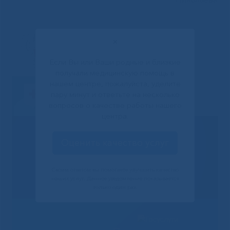
Николаева
✕
Если Вы или Ваши родные и близкие
получали медицинскую помощь в
нашем центре, пожалуйста, уделите
пару минут и ответьте на несколько
вопросов о качестве работы нашего
центра.
Оценить качество услуг
Своим ответом вы помогаете улучшить качество
наших услуг. Данное уведомление показывается
только один раз.