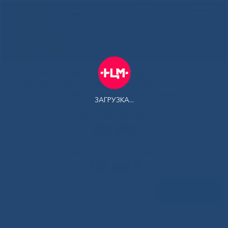
РУС
Здоровая
Якутия
Государственное автономное учреждение Республики Саха
(Якутия) Республиканская больница №1 - Национальный
центр медицины имени М.Е.Николаева
ЗАГРУЗКА...
Контакт-центр:
500-900
Контакт-центр по Ковид-19:
122 доб 4
Задать вопрос
Главная
»
Новости
»
Поздравление генерального директора