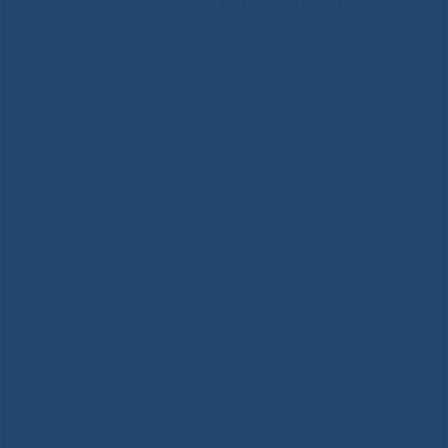
Уважаемые коллеги, ветераны и пациенты!
От имени Республиканской больницы №1 –
Национального центра медицины и от себя лично
сердечно поздравляю с Днём Победы —
священным праздником, который навсегда
останется в наших сердцах как символ
беспримерного мужества, стойкости и любви к
Родине.
9 Мая для медицинского сообщества — это особая
дата. Это напоминание о великой миссии врачей,
медсестёр и санитаров, которые под пулями, без
сна и отдыха, выносили раненых с поля боя и
возвращали к жизни в переполненных госпиталях
в тылу. Мы преклоняемся перед их титаническим
подвигом.
С чувством глубокой благодарности мы, сотрудники
Национального центра медицины, считаем своим
долгом окружить наших ветеранов заботой,