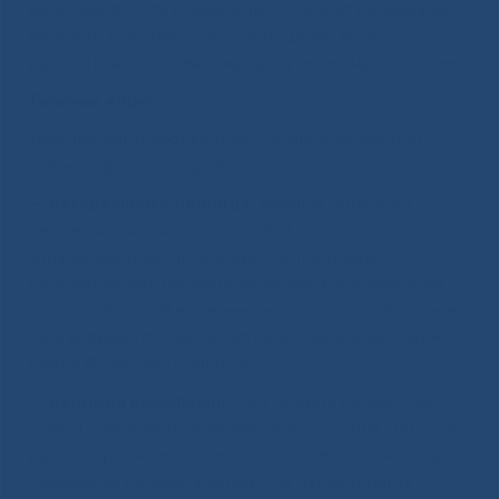
Входные ворота инфекции — слизистые оболочки
верхних дыхательных путей. Далее вирус
разносится по кровяному руслу по всему организму.
Течение кори:
Течение кори происходит с последовательной
сменой трех периодов:
— катарального периода:
первые признаки
заболевания появляются на 8-12 день после
заражения и характеризуются лихорадкой,
недомоганием, насморком, кашлем, воспалением
слизистой глаз. В это время на слизистой оболочке
щек появляются белые пятна, окруженные каймой
(пятна Филатова-Коплика);
— периода высыпаний:
на 4-5 день болезни за
ушами и на щеках появляются высыпания, которые
распространяются на все лицо и шею. Сначала сыпь
появляется на теле, а затем – на руках и ногах,