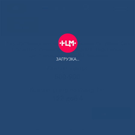
РУС
Здоровая
Якутия
Государственное автономное учреждение Республики Саха
(Якутия) Республиканская больница №1 - Национальный
центр медицины имени М.Е.Николаева
ЗАГРУЗКА...
Контакт-центр:
500-900
Контакт-центр по Ковид-19:
122 доб 4
Задать вопрос
Главная
»
Новости
»
Профилактика кори