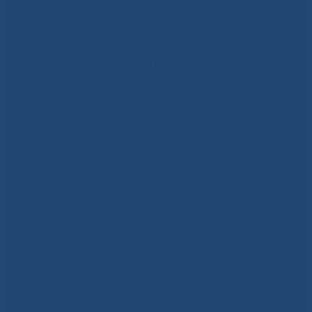
температура тела поднимается до 39˚С, нарастают
симптомы интоксикации, усиливается насморк,
кашель, светобоязнь, ухудшается сон.
— периода реконвалесценции:
в течение 3-4-х
дней сыпь исчезает в той же последовательности,
как и появлялась.
Осложнения кори:
Осложнения могут наступить у каждого 15
заболевшего корью. Возможно развитие
воспаления уха (отиты), придаточных пазух носа
(гаймориты), легких (пневмонии), а также
воспаление мозговых оболочек (энцефалиты),
приводящие к необратимому повреждению
головного мозга, эпилептические припадки,
поражение роговицы глаз и слепота, потеря слуха и
др. Также бывают и летальные исходы заболевания.
Профилактика кори