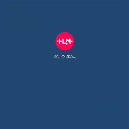
РУС
Здоровая
Якутия
Государственное автономное учреждение Республики Саха
(Якутия) Республиканская больница №1 - Национальный
центр медицины имени М.Е.Николаева
ЗАГРУЗКА...
Контакт-центр:
500-900
Контакт-центр по Ковид-19:
122 доб 4
Задать вопрос
Главная
»
Новости
»
С Днем медицинского работника