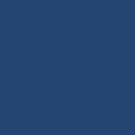
сетили РБ№1-НЦМ
глашение между ГАУ РС(Я) РБ №1 – НЦМ, медицинским инс
сского улуса и районным управлением образования об от
иатором проекта является генеральный директор Национа
ись в Ойской средней школе, Октемском научно-образова
лучшить качество подготовки школьников для поступления
сетили РБ№1-НЦМ, где им представилась уникальная возмо
доктором медицинских наук Захаровым Петром Ивановичем
офессию, поделился своим опытом, ответил на интересующ
№1-НЦМ школьникам рассказал Станислав Николаевич Жир
тделении переливания крови, ознакомились с работой call
частливилось увидеть лабораторию изнутри, была экскурс
, мечтающие связать свою жизнь с медициной, смогли ув
ботает. Подобная экскурсия, это отличная возможность по