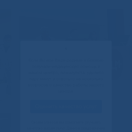
✕
Если Вы или Ваши родные и близкие
получали медицинскую помощь в
нашем центре, пожалуйста, уделите
пару минут и ответьте на несколько
вопросов о качестве работы нашего
центра.
Оценить качество услуг
Своим ответом вы помогаете улучшить
качество наших услуг. Данное уведомление