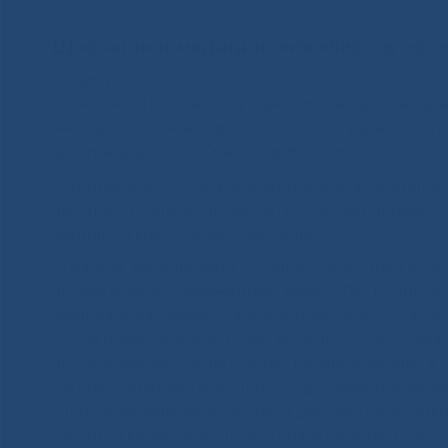
Школьники медицинских классов по
24 августа было подписано четырехстороннее со
СВФУ им. М.К. Аммосова, администрацией Хангала
медицинских классов в Хангаласском улусе. Иниц
центра медицины Станислав Жирков.
В сентябре 2021 года медицинские классы открыл
центре и Покровской школе №3. Проект призван у
медицинские учебные заведения.
В рамках этого проекта, 24 марта, школьники по
побеседовать с заслуженным врачом РФ, РС (Я), 
Иванович рассказал о своем интересном пути в пр
школьников вопросы. После встречи о работе РБ
провёл небольшую экскурсию. Ребята побывали в о
медико-генетического центра, где школьникам пос
Центре охраны материнства и детства. Школьники
машину скорой помощи, чем она оснащена и как ра