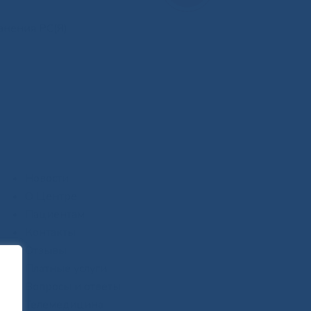
анения РС(Я)
Новости
О Центре
Пациентам
Контакты
Отзывы
Платные услуги
Вопросы и ответы
Телемедицина