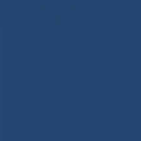
Для слабовидящих
Здоровая Якутия
Государственное автономное учреждение
Республиканская больница №1 - Национ
имени М.Е.Николаева
НОВОСТИ
ЦЕНТР
НОКОУ
ПАЦИЕНТ
Главная
»
Новости
»
Школьники медицинских классов пос