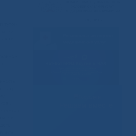
титутом
крытии
льного
тельном
 в
жность
. Петр
ие
ков и
Решаем вместе
-центра,
ия и в
идеть
лучить