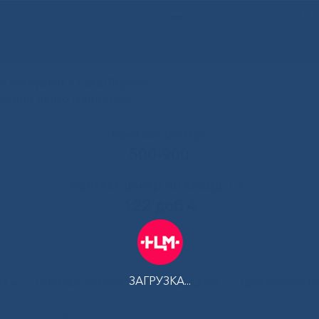
РУС
 Республики Саха (Якутия)
альный центр медицины
Контакт-центр:
500-900
Контакт-центр по Ковид-19:
122 доб 4
ЗАГРУЗКА...
АМ
ПЛАТНЫЕ УСЛУГИ
ТЕЛЕМЕДИЦИНА
ЦЕНТР КОМПЕТ
етили РБ№1-НЦМ