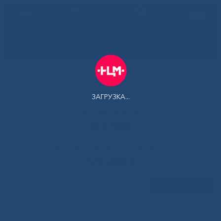
РУС
Здоровая
Якутия
Государственное автономное учреждение Республики Саха
(Якутия) Республиканская больница №1 - Национальный
центр медицины имени М.Е.Николаева
ЗАГРУЗКА...
Контакт-центр:
500-900
Контакт-центр по Ковид-19:
122 доб 4
Задать вопрос
Главная
»
Новости
»
«Солнечный город» отмечает праздник