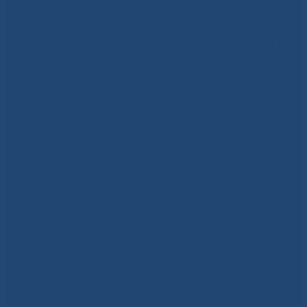
детства
«Солнечный город» отмечает праздник
детства
В этом году праздник детства как никогда
насыщен. Детей радуют праздники за
праздниками. 31 мая праздничные мероприятия
открыла программа АО «Саханефтегазсбыт» и
женсовет Губинского округа. Они привезли
детские творческие коллективы, которые
поделились своими яркими, веселыми номерами.
Председатель женсовета Губинского округа
Голдобина О.В. представила детям генерального
директора Никитина И.Ю. как летнего Деда
Мороза, который привез детям подарки. Дети
встретили его бурными аплодисментами. Гостей с
приветственным словом и словами благодарности
встретила директор Педиатрического центра
Людмила Алексеевна Николаева.