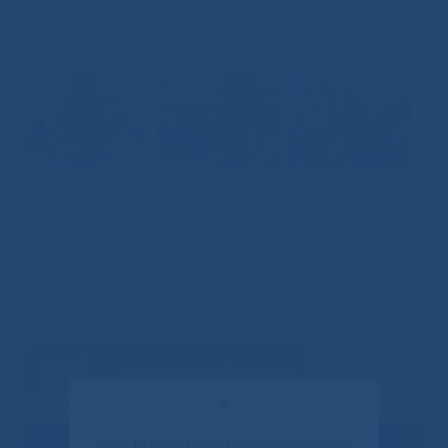
постановку, провели веселые игры и конечно,
хоровод вокруг ёлки.
Валентина Петрова, старший воспитатель ПДЦ
✕
Если Вы или Ваши родные и близкие