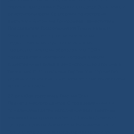
веселья, праздника в будничной среде больничной
действительности. Со словами приветствия
выступили Антонина Григорьева, заместитель
Председателя Госсобрания Ил Тумэн, Михаил
Федоров, проректор по довузовскому,
педагогическому и дополнительному
профессиональному образованию СВФУ,
представители компаний, которые внесли
существенный вклад в реконструкцию атриума, а
также много социальных партнеров. Торжество
украсили своим выступлением детские коллективы,
артисты эстрады
27 декабря состоялась Главная Ёлка
Педиатрического центра. С поздравлениями и
пожеланиями детям исполнения всех заветных
желаний, выступила директор Педиатрического
центра Людмила Алексеевна Николаева. Гости,
Театр юного зрителя, представили красочную