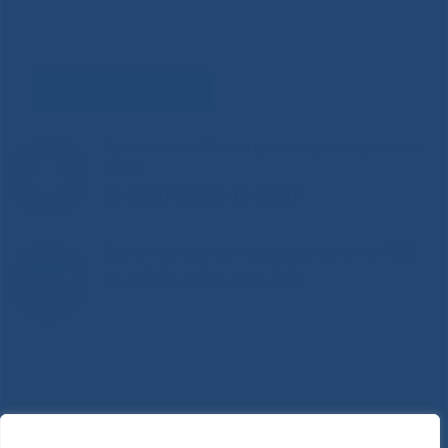
Задать вопрос
Горячая линия Министерства здравоохранения
РС(Я)
8-800-200-0-200
Единый контакт-центр здравоохранения РС(Я)
8-800-100-14-03