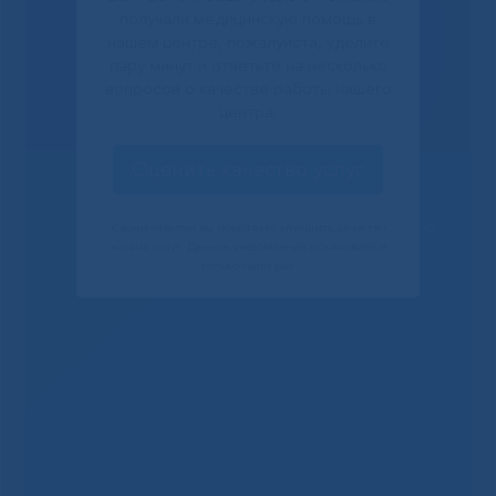
получали медицинскую помощь в
нашем центре, пожалуйста, уделите
пару минут и ответьте на несколько
вопросов о качестве работы нашего
центра.
Оценить качество услуг
Решаем вместе
Своим ответом вы помогаете улучшить качество
наших услуг. Данное уведомление показывается
только один раз.