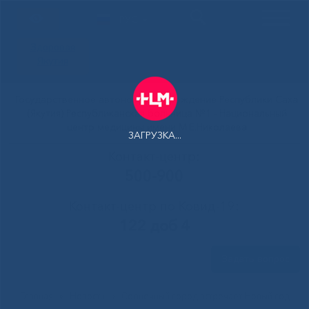
РУС
Здоровая
Якутия
Государственное автономное учреждение Республики Саха
(Якутия) Республиканская больница №1 - Национальный
центр медицины имени М.Е.Николаева
ЗАГРУЗКА...
Контакт-центр:
500-900
Контакт-центр по Ковид-19:
122 доб 4
Задать вопрос
Главная
»
Новости
»
Солнечный город встречает Новый год