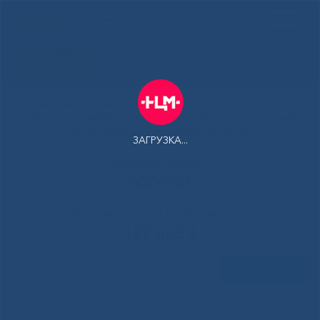
РУС
Здоровая
Якутия
Государственное автономное учреждение Республики Саха
(Якутия) Республиканская больница №1 - Национальный
центр медицины имени М.Е.Николаева
ЗАГРУЗКА...
Контакт-центр:
500-900
Контакт-центр по Ковид-19:
122 доб 4
Задать вопрос
Главная
»
Новости
»
Совет по сестринскому делу провел