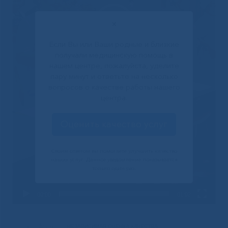
✕
Если Вы или Ваши родные и близкие
получали медицинскую помощь в
нашем центре, пожалуйста, уделите
пару минут и ответьте на несколько
вопросов о качестве работы нашего
центра.
Оценить качество услуг
Своим ответом вы помогаете улучшить качество
наших услуг. Данное уведомление показывается
только один раз.
00:00
01:02