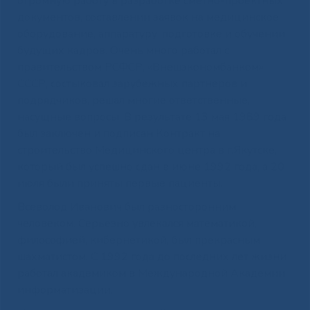
огромную работу в разработке сметно-проектных
документов, составлении заявок на медицинское
оборудование, аппаратуру, подготовке и обучении
будущих кадров. Очень много работал с
правительством РСФСР, «Внешэкономбанком»
СССР, состыковал зарубежных партнеров и
подрядчиков, решал многие ответственные,
насущные вопросы. В результате 13 мая 1989 года
был заключен и подписан Контракт на
строительство Медицинского центра в г.Якутске,
который был успешно сдан в июне 1992 года, а 20
июля были приняты первые пациенты.
Всеволод Иванович был разносторонним
человеком. Серьезно увлекался математикой,
философией, кибернетикой, был прекрасным
шахматистом. С 1992 года до последних лет жизни
работал академиком в Международной Академии
информатизации.