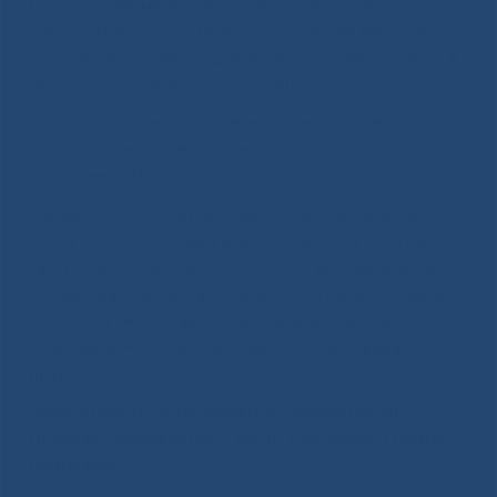
На открытие мемориальной доски прилетела
супруга Всеволода Ивановича – Таисия Ивановна,
которая много лет трудилась врачом-лаборантом в
Якутской клинической больнице.
Открывал церемонию генеральный директор
Национального центра медицины Николай
Васильевич Лугинов.
Очень тепло прозвучали выступления заслуженного
врача РСФСР и РС(Я) Ивана Ивановича Местникова,
заслуженного врача РФ и ЯАССР, ветерана ВОВ
Ивана Ивановича Махначевского, главного врача
ГБУ РС(Я) «Якутская городская клиническая
больница» Николая Николаевича Васильева и
других.
Честь открыть мемориальную предоставили
Николаю Васильевичу, Таисии Ивановне и Ивану
Ивановичу.