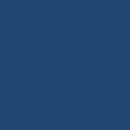
доски памяти Всеволода Ивановича Астафьева.
Торжественное открытие мемориальной
доски памяти Всеволода Ивановича
Астафьева.
14 июня 2017 года в Национальном центре
медицины состоялось торжественное открытие
мемориальной доски памяти Всеволода Ивановича
Астафьева.
Всеволод Иванович Астафеьв, д.м.н., профессор,
Академик РАЕН, Российской академии медико-
технических наук, Нью-Йорской академии наук
стоял у истоков строительства НЦМ. Именно он
возглавлял проектирование и строительство
объекта. Во многом благодаря усилиям и стараниям
Всеволода Ивановича 22 августа 1988 года было
подписано соглашение о намерениях между
Советом Министров ЯАССР и английской фирмой