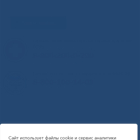
Задать вопрос
Горячая линия Министерства здравоохранения
РС(Я)
8-800-200-0-200
Единый контакт-центр здравоохранения РС(Я)
8-800-100-14-03
Сайт использует файлы cookie и сервис аналитики