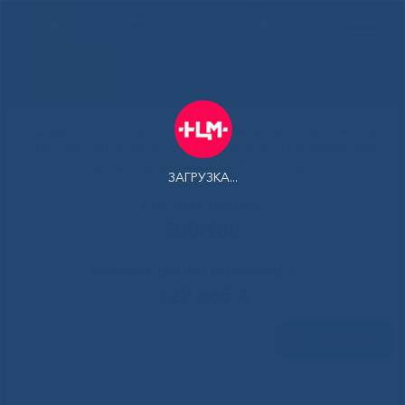
РУС
Здоровая
Якутия
Государственное автономное учреждение Республики Саха
(Якутия) Республиканская больница №1 - Национальный
центр медицины имени М.Е.Николаева
ЗАГРУЗКА...
Контакт-центр:
500-900
Контакт-центр по Ковид-19:
122 доб 4
Задать вопрос
Главная
»
Новости
»
Торжественное открытие мемориальной