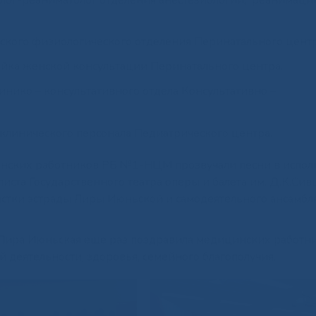
.
ского физиологического отделения Перинатального центр
зяйка женской консультации Перинатального центра.
инико – консультативного отдела Консультативно –
клинического персонала Педиатрического центра.
инских работников РБ №1-НЦМ прозвучали песни в испо
листа Государственного театра оперы и балета им. Д.К.Сив
истки эстрады Лиры Июньской и самодеятельного ансамб
Лира Июньская еще раз поздравила медицинских работни
 деятельности, здоровья, семейного благополучия.