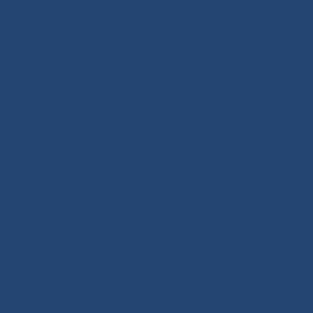
системы диетологической помощи в комплексном лечении
генологам отделения магнитно – резонансной томографии
работу «МРТ при врастании плаценты»;
 Петровой Н.Е. — врачам хирургического отделения Педиат
ьные результаты внедрения стернохондродистракции по Н
у детей»;
огического отделения Клинического центра; Павлову Л.П.,
ния и диагностики Консультативно – диагностического це
селективной баллонной эмболизацией почечной артерии».
в Н.В. вручил отраслевые награды наиболее отличившим
е профессиональное мастерство Почетной грамотой
ерации были награждены:
ихолог Педиатрического центра.