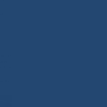
а.
лнении
цева –
ля НЦМ
ков с