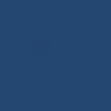
Торжественное собрание коллектива 
медицинского работника
17 июня 2015г. в ГАУ РС(Я)
состоялось торжественное с
Открыл праздник генеральн
центра медицины, кандидат 
сердечно поздравил весь ко
Генеральный директор расск
сердечно-сосудистой хирургии в Педиатрическом
и неотложной терапии новорожденных, введении в
эти преобразования будут востребованы, заработа
специализированной, но и высокотехнологичной
Немаловажной задачей для НЦМ являлось внедрен
стандарта ISO 9001:2008. За пять лет СМК успешно
апреле 2016г. Центр проходил сертификационный 
сертификата качества.