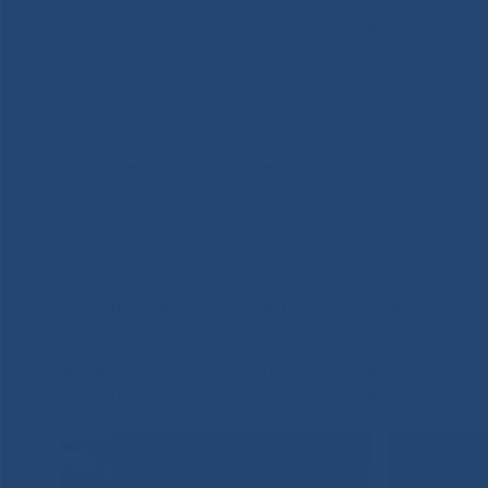
интенсивной терапии Педиатрического центра
Семенова Ирина Еремеевна – акушерка акушер
Антипина Галина Александровна – сестра – хо
Зедгенидзева Галина Яковлевна – санитарка Кл
диагностического центра.
Лукина Любовь Васильевна – воспитатель обще
В честь профессионального праздника для медиц
заслуженного артиста Республики Саха (Якутия), со
СуорунОмоллона Николая Попова, популярной арт
«Саhар5а».
В завершении ведущая торжественного собрания 
праздником, пожелала успехов в профессиональной