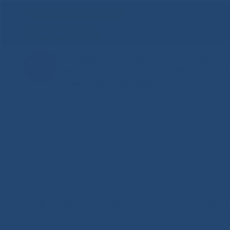
Для слабовидящих
Здоровая Якутия
Государственное автономное учреждение
Республиканская больница №1 - Национ
имени М.Е.Николаева
НОВОСТИ
ЦЕНТР
НОКОУ
ПАЦИЕНТ
Главная
»
Новости
»
Торжественное собрание коллектива 