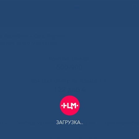
РУС
 Республики Саха (Якутия)
альный центр медицины
Контакт-центр:
500-900
Контакт-центр по Ковид-19:
122 доб 4
ЗАГРУЗКА...
АМ
ПЛАТНЫЕ УСЛУГИ
ТЕЛЕМЕДИЦИНА
ЦЕНТР КОМПЕТ
ГАУ РС (Я) «РБ№1-НЦМ», посвященное Дню медицинского работника