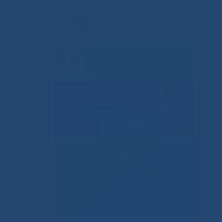
едицины»
отника.
ного
й
ления
еанимации
са. Все
лько
Решаем вместе
ниям
истемы. В
одного