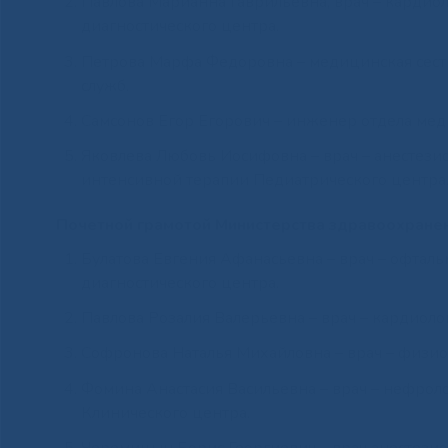
Павлова Марианна Гаврильевна, врач – кардио
диагностического центра.
Петрова Марфа Федоровна – медицинская сест
служб.
Самсонов Егор Егорович – инженер отдела мед
Яковлева Любовь Иосифовна – врач – анестези
интенсивной терапии Педиатрического центра
Почетной грамотой Министерства здравоохранен
Булатова Евгения Афанасьевна – врач – офталь
диагностического центра.
Павлова Розалия Валерьевна – врач – кардиоло
Софронова Наталья Михайловна – врач – физио
Фомина Анастасия Васильевна – врач – нефрол
Клинического центра.
Черемицын Борис Георгиевич – врач анестезио