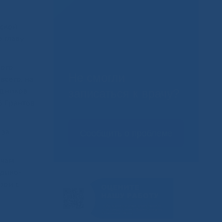
нской
 главу
рого
Не смогли
всего, на
удников
записаться к врачу?
5 Грантов
 за
Сообщить о проблеме
ачам
едико-
ром с