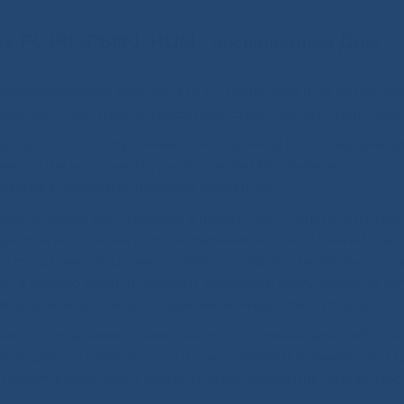
ГАУ РС (Я) «РБ№1-НЦМ», посвященное Дню
 «Республиканская больница №1 – Национальный центр м
обрание коллектива, посвященное Дню Медицинского раб
ый директор Республиканской больницы №1 – Националь
медицинских наук Лугинов Николай Васильевич, которы
ллектив с профессиональным праздником.
азал о новых достижениях в работе НЦМ: открытии отде
 центре на 10 коек, дополнительных коек в отделении р
 строй инновационного МРТ — аппарата экспертного клас
ют в полную мощь и позволят увеличить доступность не то
 медицинской помощью населению нашей республики.
ие системы менеджмента качества, отвечающей требова
 внедрена и начиная с 2013г. мы работаем в рамках этой с
аудит, результатом которого стало получение междунар