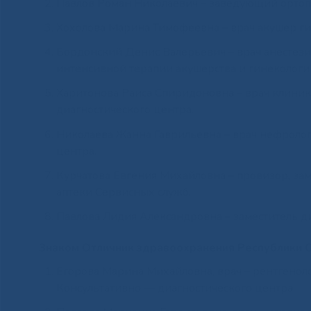
Павлов Роман Николаевич – заведующий ортоп
Хохолова Марина Тимофеевна – врач акушер ги
Бордонский Денис Валерьевич – врач анестези
интенсивной терапии акушерства и гинекологи
Харитонова Раиса Спиридоновна – врач клиник
диагностического центра.
Николаева Жанна Гаврильевна – врач нефроло
центра.
Курчатова Евгения Михайловна – провизор, за
аптеки Сервисных служб.
Павлова Лидия Александровна – заместитель д
Знаком Отличник здравоохранения Республики Са
Егорова Марина Михайловна, врач – рентгено
Консультативно — диагностического центра.