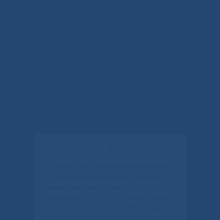
едо-травматологическим отделением Педиатрического це
неколог гинекологического отделения Перинатального це
олог реаниматолог отделения анестезиологии реанимаци
и Перинатального центра.
о – иммунологической лаборатории Консультативно-
г отделения хронического гемодиализа и нефрологии Кли
меститель заведующего рецептурно-производственного о
✕
иректора Республиканского кардиологического диспансер
Если Вы или Ваши родные и близкие
ха (Якутия):
получали медицинскую помощь в
нашем центре, пожалуйста, уделите
лог отделения рентгеновской компьютерной томографии
пару минут и ответьте на несколько
вопросов о качестве работы нашего
центра.