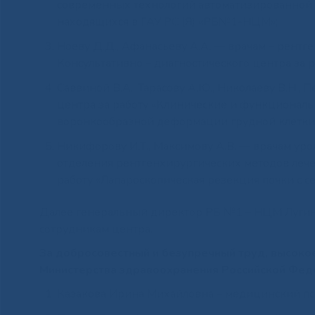
современных технологий автоматизированной 
находящихся в ГАУ РС (Я) «РБ№1-НЦМ»;
Ноеву Д.Д., Афанасьеву А.А. — врачам – рент
Консультативно – диагностического центра за 
Саввиной В.А., Тарасову А.Ю., Николаеву В.Н.,
центра за работу «Клинические и функционал
воронкообразной деформации грудной клетки 
Никифорову И.Т., Максимову А.В. — врачам урол
отделения рентгенхирургических методов лече
работу «Лапароскопическая резекция почки с 
Далее генеральный директор РБ №1 – НЦМ Лугино
сотрудникам центра.
За добросовестный и безупречный труд, высоко
Министерства здравоохранения Российской Фед
Казакова Ирина Михайловна – медицинский пс