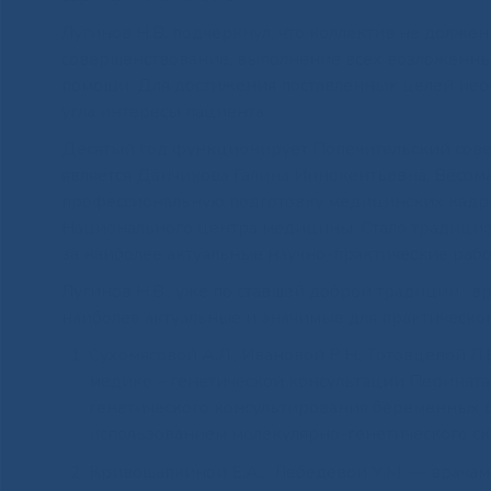
Лугинов Н.В. подчеркнул, что коллектив не долже
совершенствование, выполнение всех возложенных
помощи. Для достижения поставленных целей необ
угла интересы пациента.
Десятый год функционирует Попечительский сове
является Данчикова Галина Иннокентьевна. Весом
профессиональную подготовку медицинских кадров
Национального центра медицины. Стало традици
за наиболее актуальные научно-практические ра
Лугинов Н.В., уже по ставшей доброй традиции, в
наиболее актуальные и значимые для практическо
Сухомясовой А.Л., Ивановой Р.Н., Готовцевой Л.
медико – генетической консультации Перината
генетического консультирования беременных 
использованием молекулярно-генетического ск
Кривошапкиной Е.А., Лебедевой У.М. — врачам