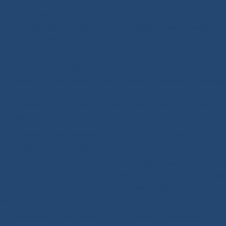
н останавливаться на достигнутом, необходимо дальнейшее
 на центр задач и улучшение качества оказания медици
ходимо изменить идеологию своей работы – поставить во
т Национального центра медицины, председателем кото
ая помощь и поддержка Попечителей направлена, прежде 
, развитие научного и практического потенциала у сотр
онным ежегодное присуждение Попечительским советом 
боты, выполненные сотрудниками Центра.
ручил Гранты Попечительского совета сотрудникам Центра
го здравоохранения работы:
В., Кошайкиной А.И., Степановой С.К., Захаровой В.А. — вр
льного центра за работу «Внедрение нового алгоритма м
с ультразвуковым маркером (увеличение ТВП) на 3М-синд
рининга»;
 – диетологам Сервисных служб за работу «Внедрение