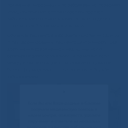
получение информации по заболеванию, позволяет
улучшить течение, оптимизировать прогноз
заболевания и повысить качество жизни детей,
страдающих бронхиальной астмой.
Обучение пациентов в формате «школа» — один из
путей формирований пациентоцентричности. Все
достижения современной медицины могут
остаться нереализованными на практике, если
между врачом и пациентом, ухаживающими не
будет сформировано сотрудничество в борьбе с
заболеванием.
✕
Если Вы или Ваши родные и близкие
получали медицинскую помощь в
нашем центре, пожалуйста, уделите
пару минут и ответьте на несколько
вопросов о качестве работы нашего