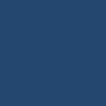
астма-школе, где родители могут задать
интересующие вопросы, уточниться по ведению
детей, наблюдению и приобретению навыков
самопомощи и самоконтроля астмы.
На астма-школе были освещены сведения об
анатомии, физиологии дыхания, сущности
заболевания. Родители получили информацию о
триггерах, факторах риска, методах профилактики,
симптомах обострения, приступа, тактике оказания
помощи при приступе. Слушатели обучились к
использованию пикфлоуметром для оценки
симптомов болезни, узнали сведения о
медикаментозной терапии в каждый
определенный период болезни, а также
немедикаментозной терапии. Ознакомились с
новыми видами аллергенспецифической
иммунотерапии. Проведенная астма-школа для
родителей, чьи дети страдают бронхиальной
астмой, их сотрудничество с врачами, обучение и