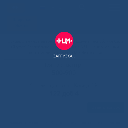
РУС
Здоровая
Якутия
Государственное автономное учреждение Республики Саха
(Якутия) Республиканская больница №1 - Национальный
центр медицины имени М.Е.Николаева
ЗАГРУЗКА...
Контакт-центр:
500-900
Контакт-центр по Ковид-19:
122 доб 4
Задать вопрос
Главная
»
Новости
»
В Центре иммунологии и аллергологии