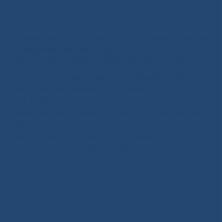
в Перинатальном центре НЦМ состоялась торжественная
выписка
В день любви и верности — новая жизнь:
в Перинатальном центре НЦМ
состоялась торжественная выписка
8 июля 2026 года, в светлый праздник — День
семьи, любви и верности, в стенах ГАУ РС (Я) «РБ
№1-НЦМ им. М.Е. Николаева» прошло особенное
мероприятие. В торжественной обстановке зала
«Николаев» состоялась выписка новорожденных,
для которых этот день стал первым шагом в
большую и счастливую семейную жизнь.
День семьи, любви и верности — праздник,
который напоминает нам о главных ценностях:
преданности, заботе и продолжении рода. Для
коллектива Перинатального центра стало доброй
традицией отмечать этот день вместе с молодыми