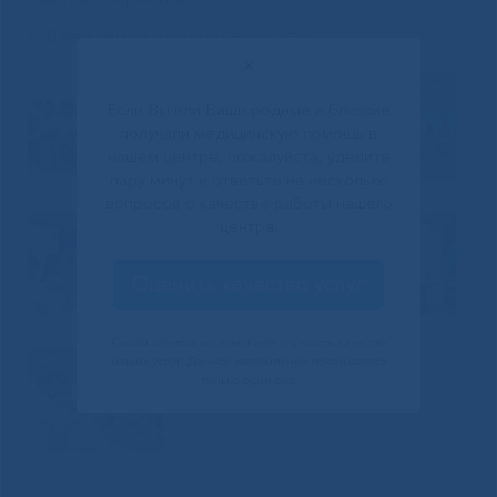
С Днем семьи, любви и верности!
✕
Если Вы или Ваши родные и близкие
получали медицинскую помощь в
нашем центре, пожалуйста, уделите
пару минут и ответьте на несколько
вопросов о качестве работы нашего
центра.
Оценить качество услуг
Своим ответом вы помогаете улучшить качество
наших услуг. Данное уведомление показывается
только один раз.