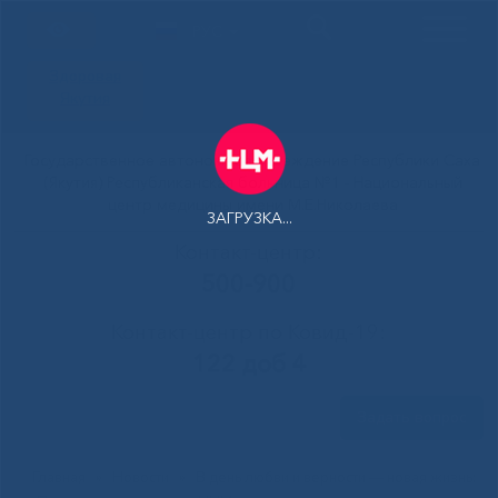
РУС
Здоровая
Якутия
Государственное автономное учреждение Республики Саха
(Якутия) Республиканская больница №1 - Национальный
центр медицины имени М.Е.Николаева
ЗАГРУЗКА...
Контакт-центр:
500-900
Контакт-центр по Ковид-19:
122 доб 4
Задать вопрос
Главная
»
Новости
»
В день любви и верности — новая жизнь: