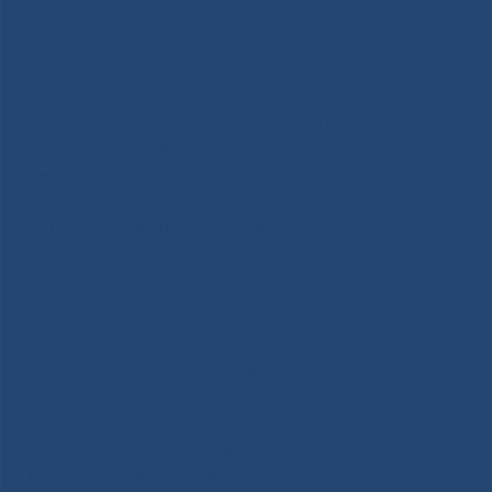
нашего центра, чтобы начать новый этап — этап
родительства. Пусть ваши дети растут здоровыми, а
в ваших домах всегда царят любовь,
взаимопонимание и верность, которые являются
фундаментом крепкой семьи»,
— отметил
заместитель генерального директора по
инновационному развитию и информационным
технологиям ГАУ РС(Я) «Республиканская больница
№1-Национальный центр медицины имени
Михаила Ефимовича Николаева» Владимир
Петрович Николаев.
Каждая семья получила памятные подарки и теплые
пожелания от медицинского персонала, который
сопровождал мам и малышей на протяжении всего
периода пребывания в центре. В этот день зал
«Николаев» стал местом, где переплелись слезы
радости, улыбки и искренняя благодарность
врачам, акушерам и неонатологам за их