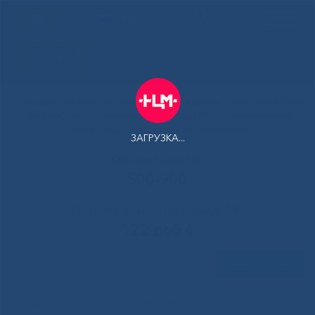
РУС
Здоровая
Якутия
Государственное автономное учреждение Республики Саха
(Якутия) Республиканская больница №1 - Национальный
центр медицины имени М.Е.Николаева
ЗАГРУЗКА...
Контакт-центр:
500-900
Контакт-центр по Ковид-19:
122 доб 4
Задать вопрос
В Национальном центре
Главная
»
Новости
»