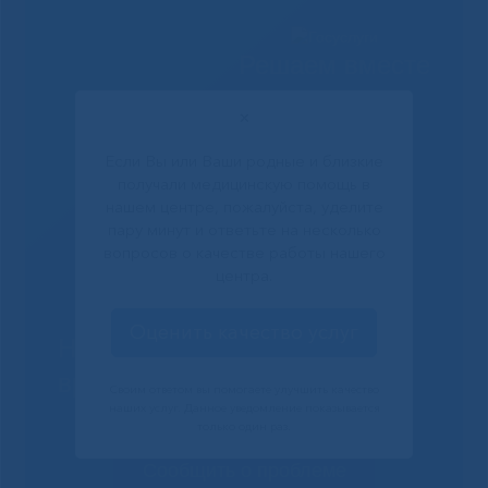
Решаем вместе
✕
Если Вы или Ваши родные и близкие
получали медицинскую помощь в
нашем центре, пожалуйста, уделите
пару минут и ответьте на несколько
вопросов о качестве работы нашего
центра.
Оценить качество услуг
Не смогли записаться к
врачу?
Своим ответом вы помогаете улучшить качество
наших услуг. Данное уведомление показывается
только один раз.
Сообщить о проблеме