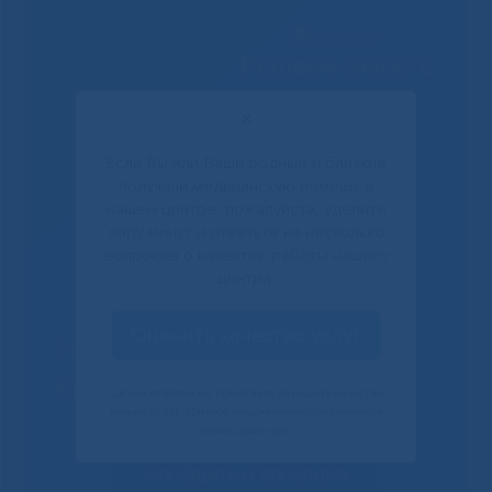
Решаем вместе
✕
Если Вы или Ваши родные и близкие
получали медицинскую помощь в
нашем центре, пожалуйста, уделите
пару минут и ответьте на несколько
вопросов о качестве работы нашего
центра.
Оценить качество услуг
Не смогли записаться к
врачу?
Своим ответом вы помогаете улучшить качество
наших услуг. Данное уведомление показывается
только один раз.
Сообщить о проблеме