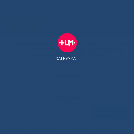
РУС
Здоровая
Якутия
Государственное автономное учреждение Республики Саха
(Якутия) Республиканская больница №1 - Национальный
центр медицины имени М.Е.Николаева
ЗАГРУЗКА...
Контакт-центр:
500-900
Контакт-центр по Ковид-19:
122 доб 4
Задать вопрос
В Национальном центре
Главная
»
Конференции
»