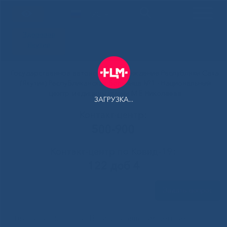
РУС
Здоровая
Якутия
Государственное автономное учреждение Республики Саха
(Якутия) Республиканская больница №1 - Национальный
центр медицины имени М.Е.Николаева
ЗАГРУЗКА...
Контакт-центр:
500-900
Контакт-центр по Ковид-19:
122 доб 4
Задать вопрос
В Национальном центре
Главная
»
Новости
»