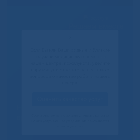
Решаем вместе
✕
Если Вы или Ваши родные и близкие
получали медицинскую помощь в
нашем центре, пожалуйста, уделите
пару минут и ответьте на несколько
вопросов о качестве работы нашего
центра.
Оценить качество услуг
Не смогли записаться к
врачу?
Своим ответом вы помогаете улучшить качество
наших услуг. Данное уведомление показывается
только один раз.