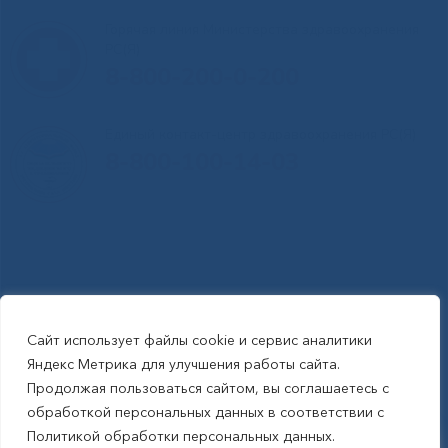
Горячая линия Министерства здравоохранения
РС(Я)
8-800-200-0-200
Единый контакт-центр здравоохранения РС(Я)
8-800-100-14-03
Сайт использует файлы cookie и сервис аналитики
RSS-обновления
|
Карта сайта
Яндекс Метрика для улучшения работы сайта.
This site is protected by reCAPTCHA and the Google Privacy Policyand
Продолжая пользоваться сайтом, вы соглашаетесь с
Terms of Service apply (Этот сайт защищен reCAPTCHA, на нем
обработкой персональных данных в соответствии с
применимы Политика конфиденциальности и Условия использования
Политикой обработки персональных данных.
Google).